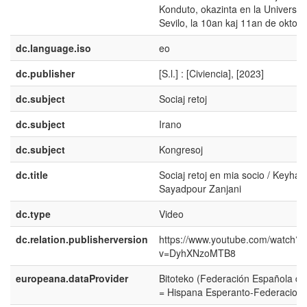
Konduto, okazinta en la Universit
Sevilo, la 10an kaj 11an de oktob
dc.language.iso
eo
dc.publisher
[S.l.] : [Civiencia], [2023]
dc.subject
Sociaj retoj
dc.subject
Irano
dc.subject
Kongresoj
dc.title
Sociaj retoj en mia socio / Keyhan
Sayadpour Zanjani
dc.type
Video
dc.relation.publisherversion
https://www.youtube.com/watch?
v=DyhXNzoMTB8
europeana.dataProvider
Bitoteko (Federación Española d
= Hispana Esperanto-Federacio)