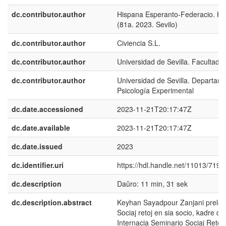
dc.contributor.author
Hispana Esperanto-Federacio. K
(81a. 2023. Sevilo)
dc.contributor.author
Civiencia S.L.
dc.contributor.author
Universidad de Sevilla. Facultad d
dc.contributor.author
Universidad de Sevilla. Departam
Psicología Experimental
dc.date.accessioned
2023-11-21T20:17:47Z
dc.date.available
2023-11-21T20:17:47Z
dc.date.issued
2023
dc.identifier.uri
https://hdl.handle.net/11013/7195
dc.description
Daŭro: 11 min, 31 sek
dc.description.abstract
Keyhan Sayadpour Zanjani prelega
Sociaj retoj en sia socio, kadre de 
Internacia Seminario Sociaj Retoj