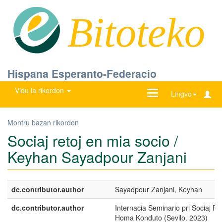
Bitoteko
Hispana Esperanto-Federacio
Vidu la rikordon
Ŝanĝu
Lingvo
navigadon
Montru bazan rikordon
Sociaj retoj en mia socio /
Keyhan Sayadpour Zanjani
dc.contributor.author
Sayadpour Zanjani, Keyhan
dc.contributor.author
Internacia Seminario pri Sociaj Ret
Homa Konduto (Sevilo. 2023)