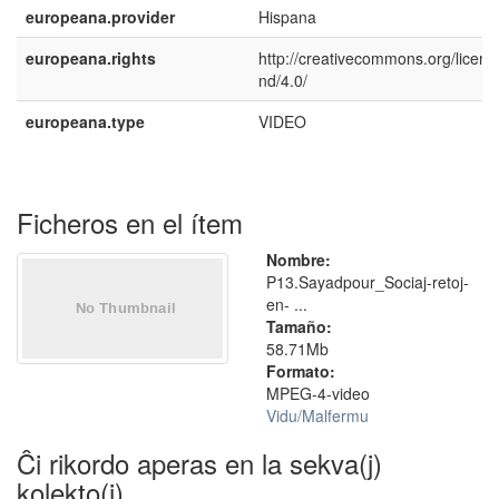
europeana.provider
Hispana
europeana.rights
http://creativecommons.org/licens
nd/4.0/
europeana.type
VIDEO
Ficheros en el ítem
Nombre:
P13.Sayadpour_Sociaj-retoj-
en- ...
Tamaño:
58.71Mb
Formato:
MPEG-4-video
Vidu/Malfermu
Ĉi rikordo aperas en la sekva(j)
kolekto(j)