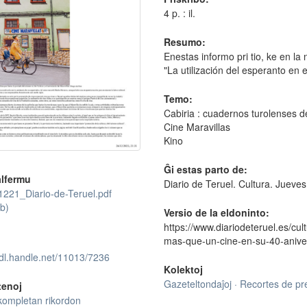
4 p. : il.
Resumo:
Enestas informo pri tio, ke en la
"La utilización del esperanto en e
Temo:
Cabiria : cuadernos turolenses d
Cine Maravillas
Kino
Ĝi estas parto de:
lfermu
Diario de Teruel. Cultura. Jueve
221_Diario-de-Teruel.pdf
b)
Versio de la eldoninto:
https://www.diariodeteruel.es/cu
mas-que-un-cine-en-su-40-anive
hdl.handle.net/11013/7236
Kolektoj
Gazeteltondaĵoj · Recortes de p
tenoj
kompletan rikordon