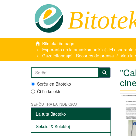
Bitote
Bitoteka ĉefpaĝo
Esperanto en la amaskomunikiloj · El esperanto 
Gazeteltondaĵoj · Recortes de prensa
Vidu la 
"Ca
cine
Serĉu en Bitoteko
Ĉi tiu kolekto
SERĈU TRA LA INDEKSOJ
La tuta Bitoteko
Sekcioj & Kolektoj