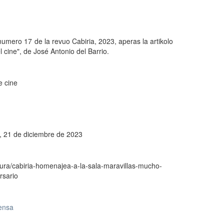
 numero 17 de la revuo Cabiria, 2023, aperas la artikolo
l cine", de José Antonio del Barrio.
e cine
s, 21 de diciembre de 2023
ltura/cabiria-homenajea-a-la-sala-maravillas-mucho-
rsario
rensa