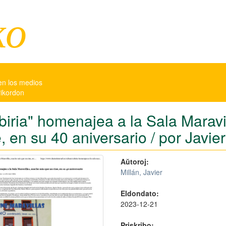
ko
en los medios
rikordon
biria" homenajea a la Sala Marav
, en su 40 aniversario / por Javier
Aŭtoroj:
Millán, Javier
Eldondato:
2023-12-21
Priskribo: