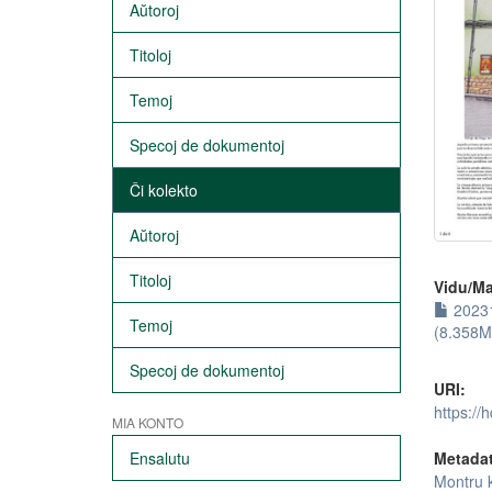
Aŭtoroj
Titoloj
Temoj
Specoj de dokumentoj
Ĉi kolekto
Aŭtoroj
Titoloj
Vidu/Ma
20231
Temoj
(8.358M
Specoj de dokumentoj
URI:
https://
MIA KONTO
Metada
Ensalutu
Montru 