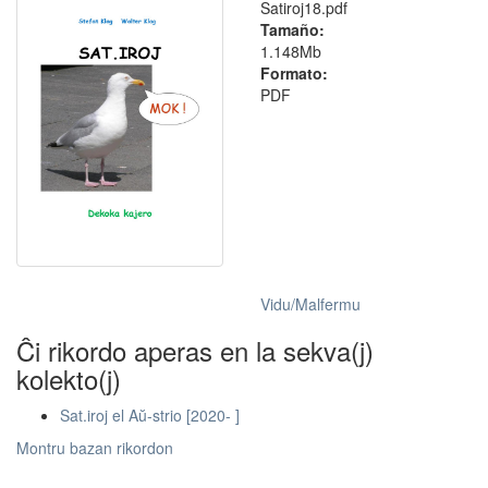
Satiroj18.pdf
Tamaño:
1.148Mb
Formato:
PDF
Vidu/Malfermu
Ĉi rikordo aperas en la sekva(j)
kolekto(j)
Sat.iroj el Aŭ-strio [2020- ]
Montru bazan rikordon