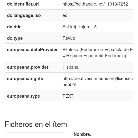
dc.identifier.uri
https://hdl.handle.net/11013/7252
dc.language.iso
eo
dc.title
Sat.iroj, kajero 18
dc.type
Revuo
europeana.dataProvider
Bitoteko (Federación Española de Esp
= Hispana Esperanto-Federacio)
europeana.provider
Hispana
europeana.rights
http://creativecommons.org/licenses/b
nd/4.0/
europeana.type
TEXT
Ficheros en el ítem
Nombre: