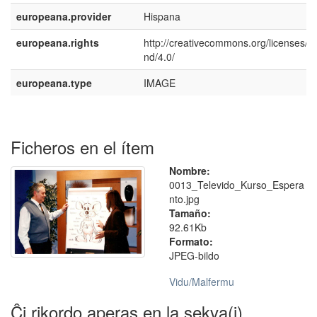
europeana.provider
Hispana
europeana.rights
http://creativecommons.org/licenses/b
nd/4.0/
europeana.type
IMAGE
Ficheros en el ítem
Nombre:
0013_Televido_Kurso_Espera
nto.jpg
Tamaño:
92.61Kb
Formato:
JPEG-bildo
Vidu/Malfermu
Ĉi rikordo aperas en la sekva(j)