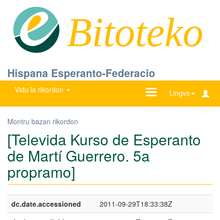
Bitoteko
Hispana Esperanto-Federacio
Vidu la rikordon
Ŝanĝu
Lingvo
navigadon
Montru bazan rikordon
[Televida Kurso de Esperanto
de Martí Guerrero. 5a
propramo]
dc.date.accessioned
2011-09-29T18:33:38Z