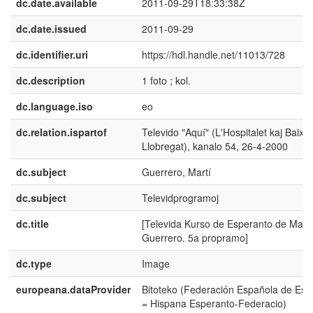
dc.date.available
2011-09-29T18:33:38Z
dc.date.issued
2011-09-29
dc.identifier.uri
https://hdl.handle.net/11013/728
dc.description
1 foto ; kol.
dc.language.iso
eo
dc.relation.ispartof
Televido "Aquí" (L'Hospitalet kaj Baix
Llobregat), kanalo 54, 26-4-2000
dc.subject
Guerrero, Martí
dc.subject
Televidprogramoj
dc.title
[Televida Kurso de Esperanto de Martí
Guerrero. 5a propramo]
dc.type
Image
europeana.dataProvider
Bitoteko (Federación Española de Esp
= Hispana Esperanto-Federacio)