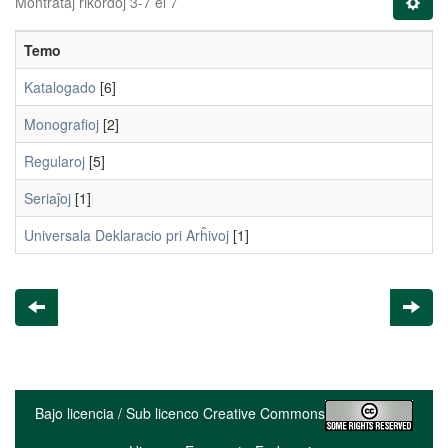
Montrataj rikordoj 3-7 el 7
Temo
Katalogado
[6]
Monografioj
[2]
Regularoj
[5]
Seriaĵoj
[1]
Universala Deklaracio pri Arĥivoj
[1]
Bajo licencia / Sub licenco Creative Commons