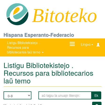
Bitoteko
Hispana Esperanto-Federacio
Listigu Bibliotekistejo .
Ŝanĝu
Lingvo
Recursos para
navigadon
bibliotecarios laŭ temo
Listigu Bibliotekistejo .
Recursos para bibliotecarios
laŭ temo
Ek