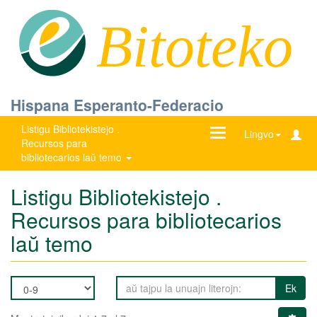
Bitoteko
Hispana Esperanto-Federacio
Listigu Bibliotekistejo .
Ŝanĝu
Lingvo
Recursos para
navigadon
bibliotecarios laŭ temo
Listigu Bibliotekistejo .
Recursos para bibliotecarios
laŭ temo
Ek