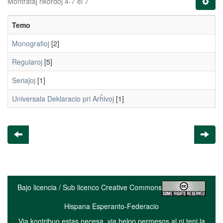
Montrataj rikordoj 4-7 el 7
Temo
Monografioj
[2]
Regularoj
[5]
Seriaĵoj
[1]
Universala Deklaracio pri Arĥivoj
[1]
Bajo licencia / Sub licenco Creative Commons
Hispana Esperanto-Federacio
Via kontribuo estas necesa, via helpo permesos al ni teni la