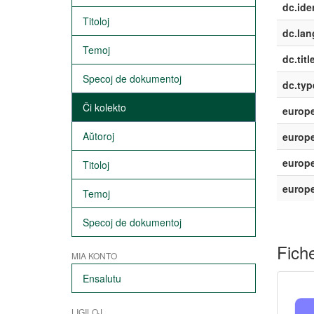
dc.iden
Titoloj
dc.lan
Temoj
dc.titl
Specoj de dokumentoj
dc.typ
Ĉi kolekto
europe
Aŭtoroj
europe
europe
Titoloj
europ
Temoj
Specoj de dokumentoj
Fiche
MIA KONTO
Ensalutu
LIGILOJ