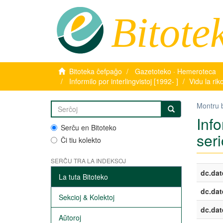
Bitote
Bitoteka ĉefpaĝo
Gazetoteko · Hemeroteca
Informilo por interlingvistoj [1992- ]
Vidu la ri
Montru 
Info
Serĉu en Bitoteko
seri
Ĉi tiu kolekto
SERĈU TRA LA INDEKSOJ
dc.dat
La tuta Bitoteko
dc.dat
Sekcioj & Kolektoj
dc.dat
Aŭtoroj