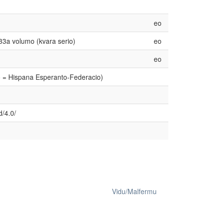
eo
, 33a volumo (kvara serio)
eo
eo
o = Hispana Esperanto-Federacio)
d/4.0/
Vidu/Malfermu