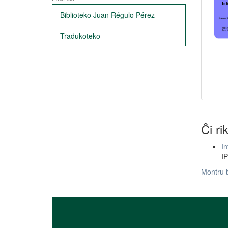
Biblioteko Juan Régulo Pérez
Tradukoteko
Ĉi ri
In
IP
Montru 