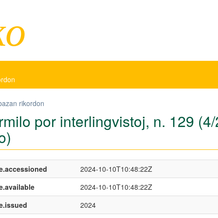
ko
kordon
bazan rikordon
rmilo por interlingvistoj, n. 129 
o)
e.accessioned
2024-10-10T10:48:22Z
e.available
2024-10-10T10:48:22Z
e.issued
2024