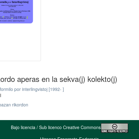
kordo aperas en la sekva(j) kolekto(j)
formilo por interlingvistoj [1992- ]
I
bazan rikordon
Bajo licencia / Sub licenco Creative Commons