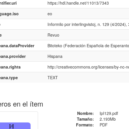
tifier.uri
https://hdl.handle.net/11013/7343
guage.iso
eo
e
Informilo por interlingvistoj, n. 129 (4/2024)
e
Revuo
ana.dataProvider
Bitoteko (Federación Española de Esperant
ana.provider
Hispana
ana.rights
http://creativecommons.org/licenses/by-nc-n
eana.type
TEXT
ros en el ítem
Nombre:
IpI129.pdf
Tamaño:
2.193Mb
Formato:
PDF