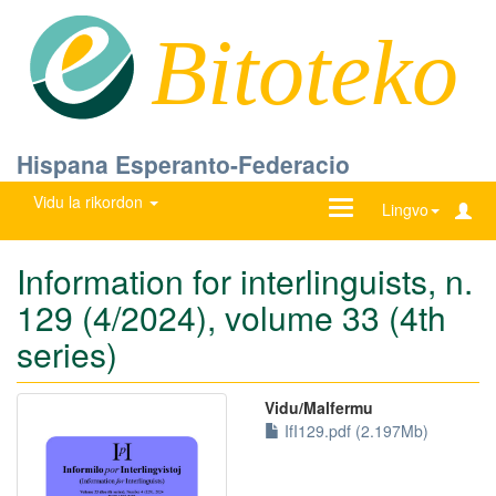
Bitoteko
Hispana Esperanto-Federacio
Vidu la rikordon
Ŝanĝu
Lingvo
navigadon
Information for interlinguists, n.
129 (4/2024), volume 33 (4th
series)
Vidu/Malfermu
IfI129.pdf (2.197Mb)