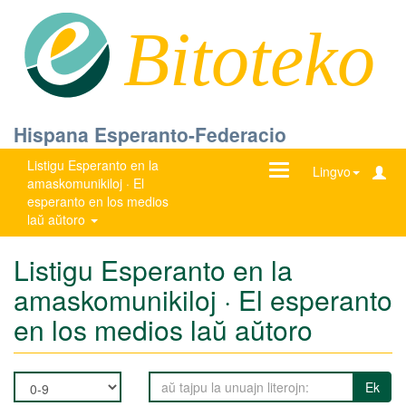
Bitoteko
Hispana Esperanto-Federacio
Listigu Esperanto en la
Ŝanĝu
Lingvo
amaskomunikiloj · El
navigadon
esperanto en los medios
laŭ aŭtoro
Listigu Esperanto en la
amaskomunikiloj · El esperanto
en los medios laŭ aŭtoro
Ek