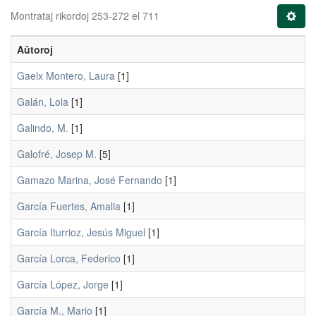
Montrataj rikordoj 253-272 el 711
Aŭtoroj
Gaelx Montero, Laura
[1]
Galán, Lola
[1]
Galindo, M.
[1]
Galofré, Josep M.
[5]
Gamazo Marina, José Fernando
[1]
García Fuertes, Amalia
[1]
García Iturrioz, Jesús Miguel
[1]
García Lorca, Federico
[1]
García López, Jorge
[1]
García M., Mario
[1]