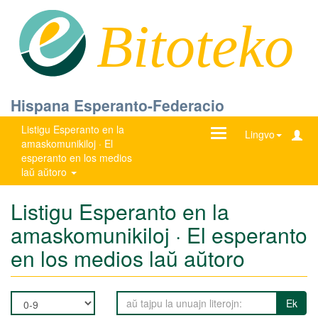
Bitoteko
Hispana Esperanto-Federacio
Listigu Esperanto en la
Ŝanĝu
Lingvo
amaskomunikiloj · El
navigadon
esperanto en los medios
laŭ aŭtoro
Listigu Esperanto en la
amaskomunikiloj · El esperanto
en los medios laŭ aŭtoro
Ek