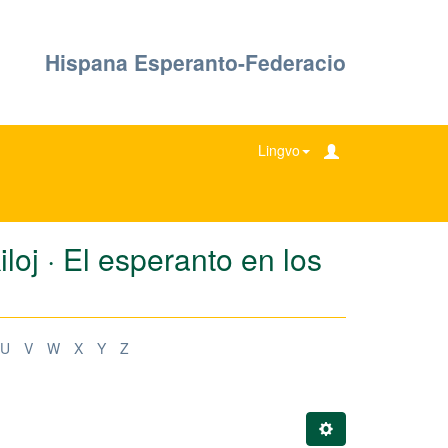
Hispana Esperanto-Federacio
Lingvo
oj · El esperanto en los
U
V
W
X
Y
Z