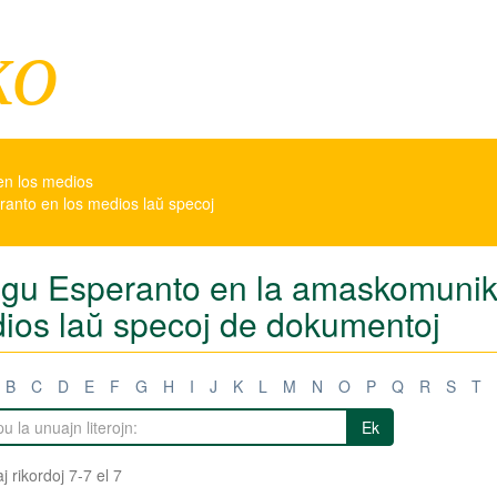
ko
en los medios
eranto en los medios laŭ specoj
tigu Esperanto en la amaskomunikil
ios laŭ specoj de dokumentoj
B
C
D
E
F
G
H
I
J
K
L
M
N
O
P
Q
R
S
T
Ek
j rikordoj 7-7 el 7