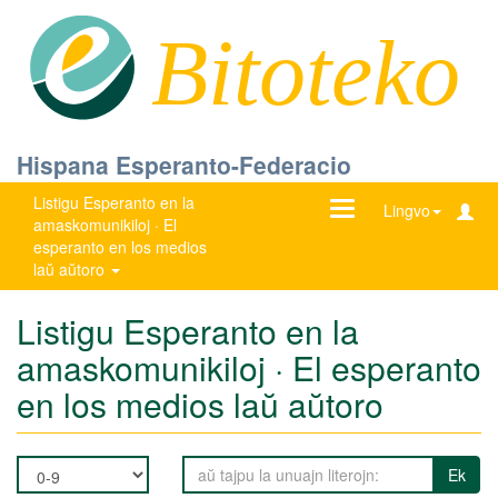
Bitoteko
Hispana Esperanto-Federacio
Listigu Esperanto en la
Ŝanĝu
Lingvo
amaskomunikiloj · El
navigadon
esperanto en los medios
laŭ aŭtoro
Listigu Esperanto en la
amaskomunikiloj · El esperanto
en los medios laŭ aŭtoro
Ek