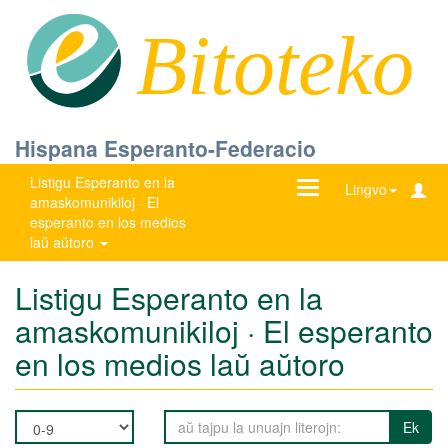
Bitoteko
Hispana Esperanto-Federacio
Listigu Esperanto en la
Ŝanĝu
Lingvo
amaskomunikiloj · El
navigadon
esperanto en los medios
laŭ aŭtoro
Listigu Esperanto en la
amaskomunikiloj · El esperanto
en los medios laŭ aŭtoro
Ek