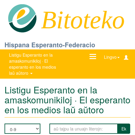
Bitoteko
Hispana Esperanto-Federacio
Listigu Esperanto en la
Ŝanĝu
Lingvo
amaskomunikiloj · El
navigadon
esperanto en los medios
laŭ aŭtoro
Listigu Esperanto en la
amaskomunikiloj · El esperanto
en los medios laŭ aŭtoro
Ek