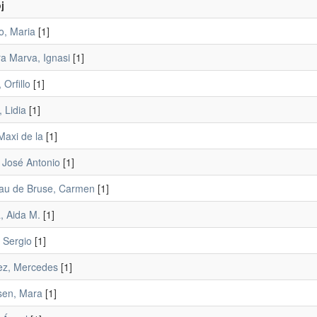
j
o, Maria
[1]
a Marva, Ignasi
[1]
 Orfillo
[1]
 Lidia
[1]
Maxi de la
[1]
 José Antonio
[1]
au de Bruse, Carmen
[1]
, Aida M.
[1]
 Sergio
[1]
ez, Mercedes
[1]
sen, Mara
[1]