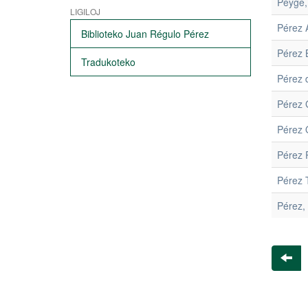
Peyge,
LIGILOJ
Pérez 
Biblioteko Juan Régulo Pérez
Pérez 
Tradukoteko
Pérez 
Pérez 
Pérez Ó
Pérez 
Pérez 
Pérez,