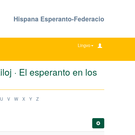
Hispana Esperanto-Federacio
Lingvo
oj · El esperanto en los
U
V
W
X
Y
Z