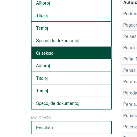
Aŭtoro
Aŭtoroj
Pedrer
Titoloj
Peguer
Temoj
Peláez,
Specoj de dokumentoj
Penelo,
Ĉi sekcio
Peña, 
Aŭtoroj
Peñas,
Titoloj
Perarn
Temoj
Pereda
Specoj de dokumentoj
Perela,
Periáñ
MIA KONTO
Peters
Ensalutu