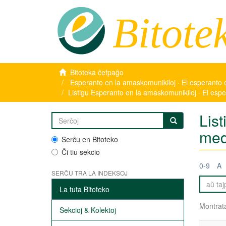
Bitote
Bitoteka ĉefpaĝo
Esperanto en la amaskomunikiloj · El esperanto 
Listigu Esperanto en la amaskomunikiloj · El esp
Lis
med
Serĉu en Bitoteko
Ĉi tiu sekcio
0-9
A
SERĈU TRA LA INDEKSOJ
La tuta Bitoteko
Montrata
Sekcioj & Kolektoj