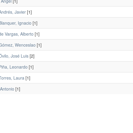
 Ángel
[1]
Andrés, Javier
[1]
Blanquer, Ignacio
[1]
de Vargas, Alberto
[1]
Gómez, Wenceslao
[1]
vilo, José Luis
[2]
Piña, Leonardo
[1]
Torres, Laura
[1]
 Antonio
[1]