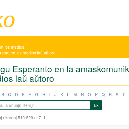
ko
en los medios
eranto en los medios laŭ aŭtoro
tigu Esperanto en la amaskomunikil
ios laŭ aŭtoro
B
C
D
E
F
G
H
I
J
K
L
M
N
O
P
Q
R
S
T
Ek
j rikordoj 510-529 el 711