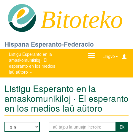
Bitoteko
Hispana Esperanto-Federacio
Listigu Esperanto en la
Ŝanĝu
Lingvo
amaskomunikiloj · El
navigadon
esperanto en los medios
laŭ aŭtoro
Listigu Esperanto en la
amaskomunikiloj · El esperanto
en los medios laŭ aŭtoro
Ek