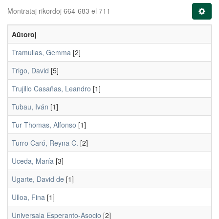
Montrataj rikordoj 664-683 el 711
Aŭtoroj
Tramullas, Gemma
[2]
Trigo, David
[5]
Trujillo Casañas, Leandro
[1]
Tubau, Iván
[1]
Tur Thomas, Alfonso
[1]
Turro Caró, Reyna C.
[2]
Uceda, María
[3]
Ugarte, David de
[1]
Ulloa, Fina
[1]
Universala Esperanto-Asocio
[2]