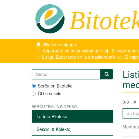
Bitote
Bitoteka ĉefpaĝo
Esperanto en la amaskomunikiloj · El esperanto 
Listigu Esperanto en la amaskomunikiloj · El esp
Lis
med
Serĉu en Bitoteko
Ĉi tiu sekcio
0-9
A
SERĈU TRA LA INDEKSOJ
La tuta Bitoteko
Montrata
Sekcioj & Kolektoj