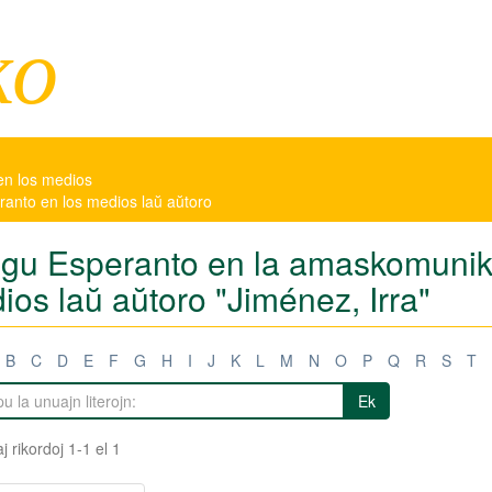
ko
en los medios
eranto en los medios laŭ aŭtoro
tigu Esperanto en la amaskomunikil
ios laŭ aŭtoro "Jiménez, Irra"
B
C
D
E
F
G
H
I
J
K
L
M
N
O
P
Q
R
S
T
Ek
j rikordoj 1-1 el 1