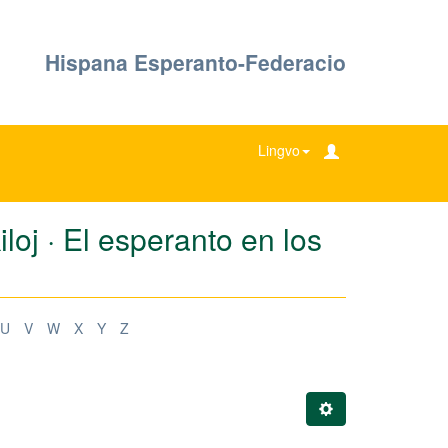
Hispana Esperanto-Federacio
Lingvo
oj · El esperanto en los
U
V
W
X
Y
Z