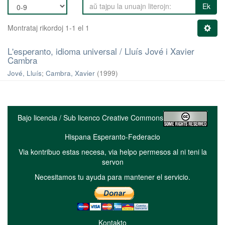
Ek
Montrataj rikordoj 1-1 el 1
L'esperanto, idioma universal / Lluís Jové i Xavier
Cambra
Jové, Lluís
;
Cambra, Xavier
(
1999
)
Bajo licencia / Sub licenco Creative Commons
Hispana Esperanto-Federacio
Via kontribuo estas necesa, via helpo permesos al ni teni la
servon
Necesitamos tu ayuda para mantener el servicio.
Kontakto