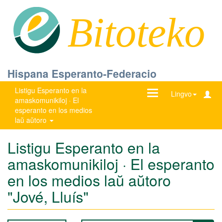
Bitoteko
Hispana Esperanto-Federacio
Listigu Esperanto en la
Ŝanĝu
Lingvo
amaskomunikiloj · El
navigadon
esperanto en los medios
laŭ aŭtoro
Listigu Esperanto en la
amaskomunikiloj · El esperanto
en los medios laŭ aŭtoro
"Jové, Lluís"