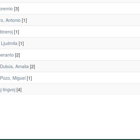
premio
[3]
o, Antonio
[1]
itineroj
[1]
 Ljudmila
[1]
eranto
[2]
Dubús, Amalia
[2]
Pozo, Miguel
[1]
j lingvoj
[4]