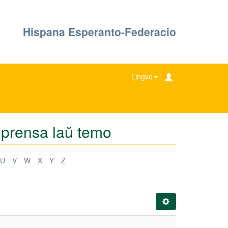
Hispana Esperanto-Federacio
Lingvo
e prensa laŭ temo
U
V
W
X
Y
Z