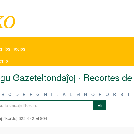
ko
en los medios
 temo
tigu Gazeteltondaĵoj · Recortes d
B
C
D
E
F
G
H
I
J
K
L
M
N
O
P
Q
R
S
T
Ek
j rikordoj 623-642 el 904