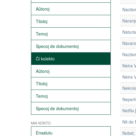
Aŭtoroj
Naciis
Naranj
Titoloj
Naturi
Temoj
Navar
Specoj de dokumentoj
Naziis
Ĉi kolekto
Neira V
Aŭtoroj
Neira 
Titoloj
Nekrol
Temoj
Neperf
Specoj de dokumentoj
Netflix
Nit de 
MIA KONTO
Ensalutu
Nobel,