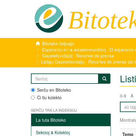
Bitote
Bitoteka ĉefpaĝo
Esperanto en la amaskomunikiloj · El esperanto 
Gazeteltondaĵoj · Recortes de prensa
Listigu Gazeteltondaĵoj · Recortes de prensa laŭ
Lis
Serĉu en Bitoteko
0-9
A
Ĉi tiu kolekto
SERĈU TRA LA INDEKSOJ
La tuta Bitoteko
Montrata
Sekcioj & Kolektoj
Temo