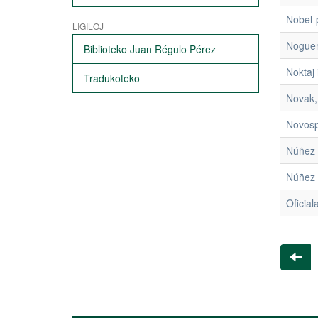
Nobel-
LIGILOJ
Noguer
Biblioteko Juan Régulo Pérez
Noktaj 
Tradukoteko
Novak,
Novosp
Núñez 
Núñez 
Oficiala