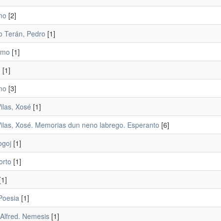
mo
[2]
o Terán, Pedro
[1]
smo
[1]
o
[1]
mo
[3]
ilas, Xosé
[1]
Vilas, Xosé. Memorias dun neno labrego. Esperanto
[6]
ogoj
[1]
orto
[1]
[1]
Poesia
[1]
 Alfred. Nemesis
[1]