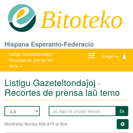
Bitoteko
Hispana Esperanto-Federacio
Listigu Gazeteltondaĵoj ·
Ŝanĝu
Lingvo
Recortes de prensa laŭ
navigadon
temo
Listigu Gazeteltondaĵoj ·
Recortes de prensa laŭ temo
Ek
Montrataj rikordoj 856-875 el 904