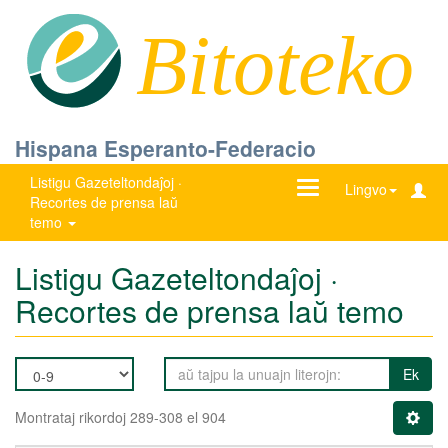
Bitoteko
Hispana Esperanto-Federacio
Listigu Gazeteltondaĵoj ·
Ŝanĝu
Lingvo
Recortes de prensa laŭ
navigadon
temo
Listigu Gazeteltondaĵoj ·
Recortes de prensa laŭ temo
Ek
Montrataj rikordoj 289-308 el 904