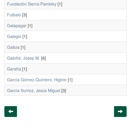
Fundación Sierra-Pambley
[1]
Futbalo
[3]
Galapagar
[1]
Galegio
[1]
Galicia
[1]
Galofré, Josep M.
[6]
Garafía
[1]
García Gómez-Quintero, Higinio
[1]
García Iturrioz, Jesús Miguel
[3]