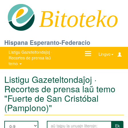
Bitoteko
Hispana Esperanto-Federacio
Listigu Gazeteltondaĵoj ·
Ŝanĝu
Lingvo
Recortes de prensa laŭ
navigadon
temo
Listigu Gazeteltondaĵoj ·
Recortes de prensa laŭ temo
"Fuerte de San Cristóbal
(Pamplono)"
Ek