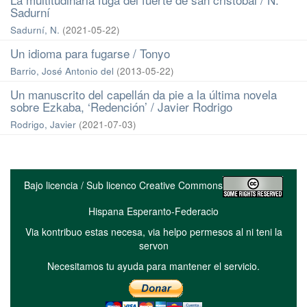
Sadurní
Sadurní, N.
(
2021-05-22
)
Un idioma para fugarse / Tonyo
Barrio, José Antonio del
(
2013-05-22
)
Un manuscrito del capellán da pie a la última novela
sobre Ezkaba, ‘Redención’ / Javier Rodrigo
Rodrigo, Javier
(
2021-07-03
)
Bajo licencia / Sub licenco Creative Commons
Hispana Esperanto-Federacio
Via kontribuo estas necesa, via helpo permesos al ni teni la
servon
Necesitamos tu ayuda para mantener el servicio.