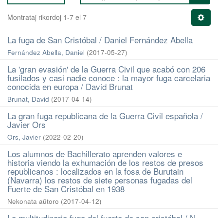
Montrataj rikordoj 1-7 el 7
La fuga de San Cristóbal / Daniel Fernández Abella
Fernández Abella, Daniel
(
2017-05-27
)
La 'gran evasión' de la Guerra Civil que acabó con 206
fusilados y casi nadie conoce : la mayor fuga carcelaria
conocida en europa / David Brunat
Brunat, David
(
2017-04-14
)
La gran fuga republicana de la Guerra Civil española /
Javier Ors
Ors, Javier
(
2022-02-20
)
Los alumnos de Bachillerato aprenden valores e
historia viendo la exhumación de los restos de presos
republicanos : localizados en la fosa de Burutain
(Navarra) los restos de siete personas fugadas del
Fuerte de San Cristóbal en 1938
Nekonata aŭtoro
(
2017-04-12
)
La multitudinaria fuga del fuerte de san cristóbal / N.