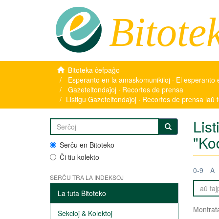
Bitote
Bitoteka ĉefpaĝo
Esperanto en la amaskomunikiloj · El esperanto 
Gazeteltondaĵoj · Recortes de prensa
Listigu Gazeteltondaĵoj · Recortes de prensa laŭ
Lis
"Ko
Serĉu en Bitoteko
Ĉi tiu kolekto
0-9
A
SERĈU TRA LA INDEKSOJ
La tuta Bitoteko
Montrata
Sekcioj & Kolektoj