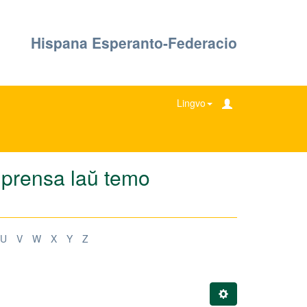
Hispana Esperanto-Federacio
Lingvo
e prensa laŭ temo
U
V
W
X
Y
Z