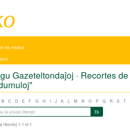
ko
en los medios
 temo
tigu Gazeteltondaĵoj · Recortes d
dumuloj"
B
C
D
E
F
G
H
I
J
K
L
M
N
O
P
Q
R
S
T
Ek
j rikordoj 1-1 el 1