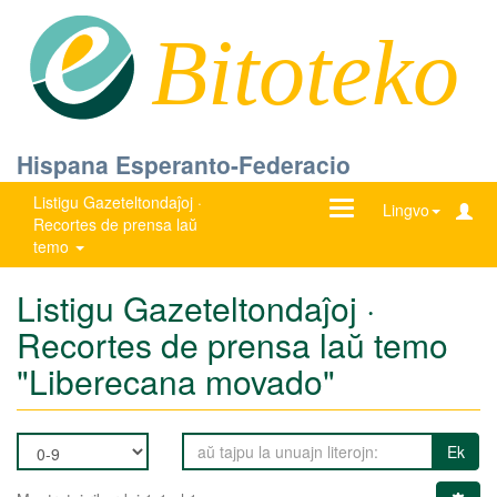
Bitoteko
Hispana Esperanto-Federacio
Listigu Gazeteltondaĵoj ·
Ŝanĝu
Lingvo
Recortes de prensa laŭ
navigadon
temo
Listigu Gazeteltondaĵoj ·
Recortes de prensa laŭ temo
"Liberecana movado"
Ek