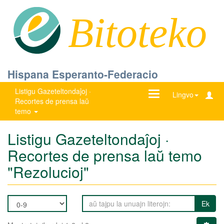
Bitoteko
Hispana Esperanto-Federacio
Listigu Gazeteltondaĵoj ·
Ŝanĝu
Lingvo
Recortes de prensa laŭ
navigadon
temo
Listigu Gazeteltondaĵoj ·
Recortes de prensa laŭ temo
"Rezolucioj"
Ek