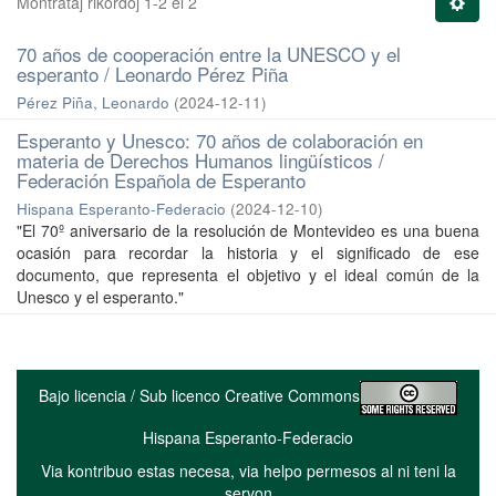
Montrataj rikordoj 1-2 el 2
70 años de cooperación entre la UNESCO y el
esperanto / Leonardo Pérez Piña
Pérez Piña, Leonardo
(
2024-12-11
)
Esperanto y Unesco: 70 años de colaboración en
materia de Derechos Humanos lingüísticos /
Federación Española de Esperanto
Hispana Esperanto-Federacio
(
2024-12-10
)
"El 70º aniversario de la resolución de Montevideo es una buena
ocasión para recordar la historia y el significado de ese
documento, que representa el objetivo y el ideal común de la
Unesco y el esperanto."
Bajo licencia / Sub licenco Creative Commons
Hispana Esperanto-Federacio
Via kontribuo estas necesa, via helpo permesos al ni teni la
servon