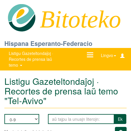
Bitoteko
Hispana Esperanto-Federacio
Listigu Gazeteltondaĵoj ·
Ŝanĝu
Lingvo
Recortes de prensa laŭ
navigadon
temo
Listigu Gazeteltondaĵoj ·
Recortes de prensa laŭ temo
"Tel-Avivo"
Ek