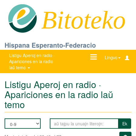
Bitoteko
Hispana Esperanto-Federacio
Listigu Aperoj en radio ·
Ŝanĝu
Lingvo
Apariciones en la radio
navigadon
laŭ temo
Listigu Aperoj en radio ·
Apariciones en la radio laŭ
temo
Ek