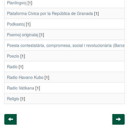
Planlingvoj
[1]
Plataforma Cívica por la República de Granada
[1]
Podkastoj
[1]
Poemoj originalaj
[1]
Poesia contestatària, compromesa, social i revolucionària (Barcel
Poezio
[1]
Radio
[1]
Radio Havano Kubo
[1]
Radio Vatikana
[1]
Religio
[1]