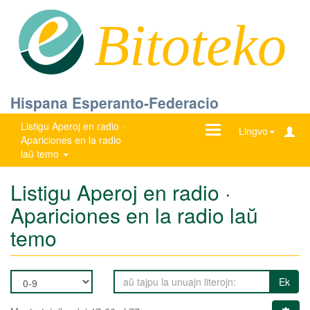
Bitoteko
Hispana Esperanto-Federacio
Listigu Aperoj en radio ·
Ŝanĝu
Lingvo
Apariciones en la radio
navigadon
laŭ temo
Listigu Aperoj en radio ·
Apariciones en la radio laŭ
temo
Ek