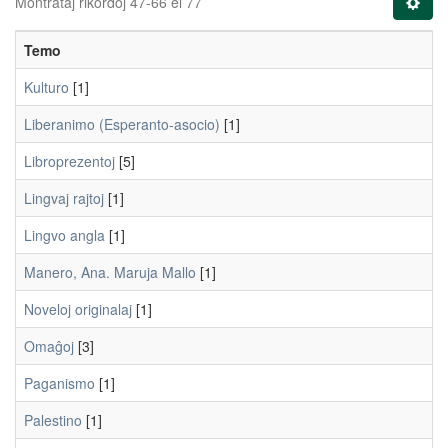
Montrataj rikordoj 47-66 el 77
Temo
Kulturo
[1]
Liberanimo (Esperanto-asocio)
[1]
Libroprezentoj
[5]
Lingvaj rajtoj
[1]
Lingvo angla
[1]
Manero, Ana. Maruja Mallo
[1]
Noveloj originalaj
[1]
Omaĝoj
[3]
Paganismo
[1]
Palestino
[1]