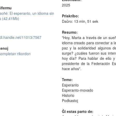
2025
lfermu
oñé: El esperanto, un idioma sin
Priskribo:
s (42.41Mb)
Daŭro: 13 min, 51 sek
Resumo:
hdl.handle.net/11013/7567
"Hoy, Marta a través de un sueñ
idioma creado para conectar a l
paz y la solidaridad algunos 
tenoj
surge? ¿cuáles fueron sus inte
kompletan rikordon
hoy día? Para hablar de ello
presidente de la Federación E
hace años".
Temo:
Esperanto
Esperanto-movado
Historio
Podkastoj
Ĝi estas parto de: