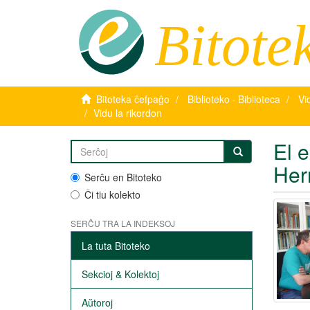
Bitote
Bitoteka ĉefpaĝo
Biblioteko · Biblioteca
Vi
Vidu la rikordon
El 
Her
Serĉu en Bitoteko
Ĉi tiu kolekto
SERĈU TRA LA INDEKSOJ
La tuta Bitoteko
Sekcioj & Kolektoj
Aŭtoroj