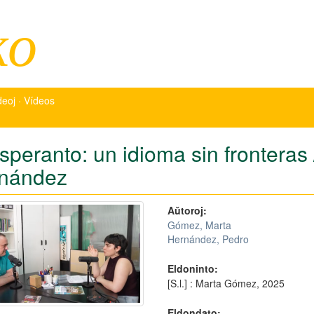
ko
deoj · Vídeos
esperanto: un idioma sin frontera
nández
Aŭtoroj:
Gómez, Marta
Hernández, Pedro
Eldoninto:
[S.l.] : Marta Gómez, 2025
Eldondato: