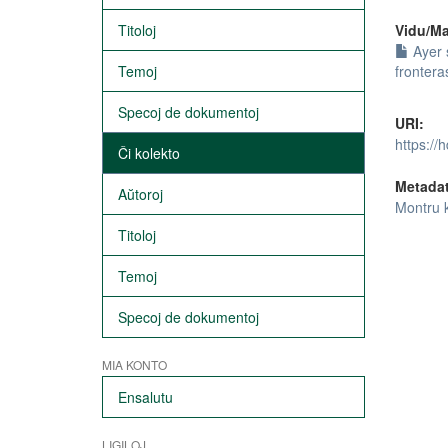
Vidu/Ma
Titoloj
Ayer s
frontera
Temoj
Specoj de dokumentoj
URI:
https://
Ĉi kolekto
Metada
Aŭtoroj
Montru 
Titoloj
Temoj
Specoj de dokumentoj
MIA KONTO
Ensalutu
LIGILOJ