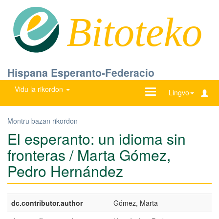
Bitoteko
Hispana Esperanto-Federacio
Vidu la rikordon
Ŝanĝu
Lingvo
navigadon
Montru bazan rikordon
El esperanto: un idioma sin
fronteras / Marta Gómez,
Pedro Hernández
dc.contributor.author
Gómez, Marta