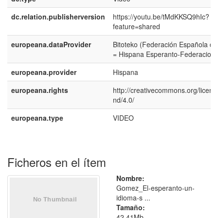
dc.relation.publisherversion
https://youtu.be/tMdKKSQ9hIc?
feature=shared
europeana.dataProvider
Bitoteko (Federación Española d
= Hispana Esperanto-Federacio)
europeana.provider
Hispana
europeana.rights
http://creativecommons.org/licens
nd/4.0/
europeana.type
VIDEO
Ficheros en el ítem
Nombre:
Gomez_El-esperanto-un-
idioma-s ...
Tamaño:
42.41Mb