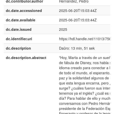
dc.contributor.author
Hernández, Pedro
dc.date.accessioned
2025-06-20T15:03:44Z
dc.date.available
2025-06-20T15:03:44Z
dc.date.issued
2025
dc.identifier.uri
https://hdl.handle.net/11013/7567
dc.description
Daŭro: 13 min, 51 sek
dc.description.abstract
"Hoy, Marta a través de un sueño 
de fábula de Disney, nos habla so
idioma creado para conectar a la
de todo el mundo, el esperanto. S
paz y la solidaridad algunos de lo
que esta lengua encarna, pero ¿
surge? ¿cuáles fueron sus intenc
tenemos ya el inglés? ¿cuál es su
día? Para hablar de ello y mucho
conversamos con Pedro Hernánd
presidente de la Federación Espa
Esperanto y profesor de la lengu