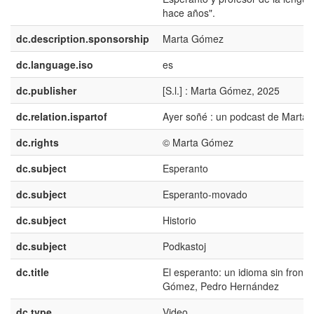
hace años".
dc.description.sponsorship
Marta Gómez
dc.language.iso
es
dc.publisher
[S.l.] : Marta Gómez, 2025
dc.relation.ispartof
Ayer soñé : un podcast de Marta
dc.rights
© Marta Gómez
dc.subject
Esperanto
dc.subject
Esperanto-movado
dc.subject
Historio
dc.subject
Podkastoj
dc.title
El esperanto: un idioma sin fronte
Gómez, Pedro Hernández
dc.type
Video