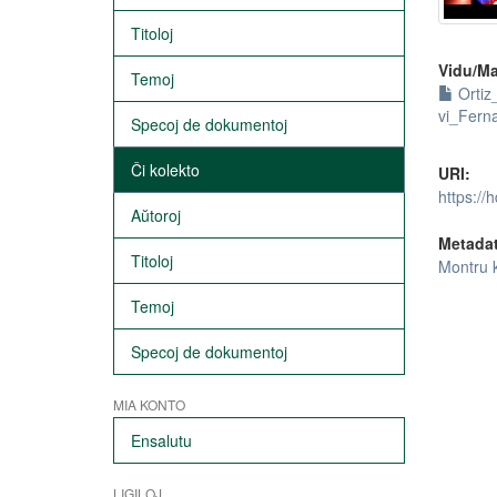
Titoloj
Vidu/Ma
Temoj
Ortiz
vi_Fern
Specoj de dokumentoj
Ĉi kolekto
URI:
https://
Aŭtoroj
Metada
Titoloj
Montru 
Temoj
Specoj de dokumentoj
MIA KONTO
Ensalutu
LIGILOJ