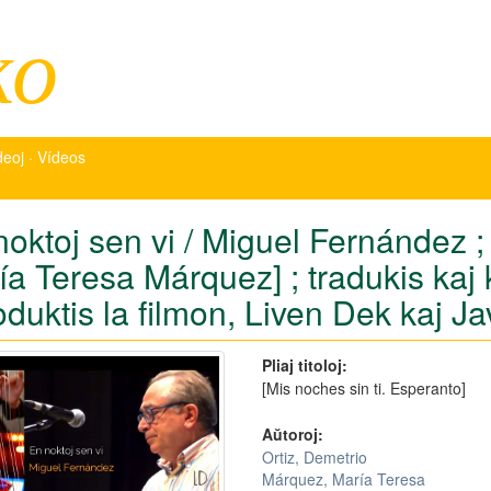
ko
deoj · Vídeos
oktoj sen vi / Miguel Fernández ; 
ía Teresa Márquez] ; tradukis kaj
oduktis la filmon, Liven Dek kaj J
Pliaj titoloj:
[Mis noches sin ti. Esperanto]
Aŭtoroj:
Ortiz, Demetrio
Márquez, María Teresa