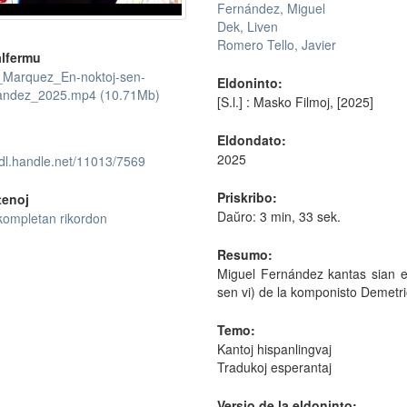
Fernández, Miguel
Dek, Liven
Romero Tello, Javier
lfermu
_Marquez_En-noktoj-sen-
Eldoninto:
andez_2025.mp4 (10.71Mb)
[S.l.] : Masko Filmoj, [2025]
Eldondato:
2025
hdl.handle.net/11013/7569
Priskribo:
tenoj
Daŭro: 3 min, 33 sek.
kompletan rikordon
Resumo:
Miguel Fernández kantas sian e
sen vi) de la komponisto Demetr
Temo:
Kantoj hispanlingvaj
Tradukoj esperantaj
Versio de la eldoninto: