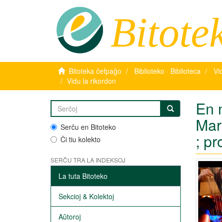
Bitote
Bitoteka ĉefpaĝo
Biblioteko · Biblioteca
Vi
Vidu la rikordon
En n
Mar
Serĉu en Bitoteko
; pr
Ĉi tiu kolekto
SERĈU TRA LA INDEKSOJ
La tuta Bitoteko
Sekcioj & Kolektoj
Aŭtoroj