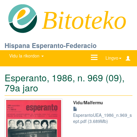
Bitoteko
Hispana Esperanto-Federacio
Vidu la rikordon
Ŝanĝu
Lingvo
navigadon
Esperanto, 1986, n. 969 (09),
79a jaro
Vidu/Malfermu
EsperantoUEA_1986_n.969_s
ept.pdf (3.689Mb)