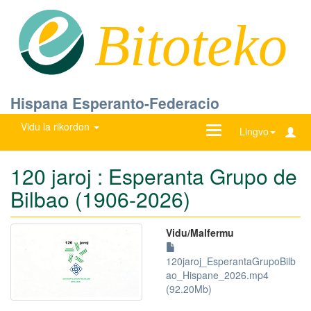
Bitoteko
Hispana Esperanto-Federacio
Vidu la rikordon
Ŝanĝu
Lingvo
navigadon
120 jaroj : Esperanta Grupo de
Bilbao (1906-2026)
Vidu/Malfermu
120jaroj_EsperantaGrupoBilb
ao_Hispane_2026.mp4
(92.20Mb)