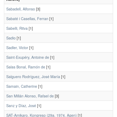
Sabadell, Alfonso
[3]
Sabaté i Casellas, Ferran
[1]
Sabelli, Ritva
[1]
Sadio
[1]
Sadler, Victor
[1]
Saint-Exupéry, Antoine de
[1]
Salas Bonal, Ramón de
[1]
Salguero Rodríguez, José María
[1]
Samain, Catherine
[1]
San Millán Alonso, Rafael de
[3]
Sanz y Díaz, José
[1]
SAT-Amikaro. Kongreso (29a. 1974. Agen)
[1]