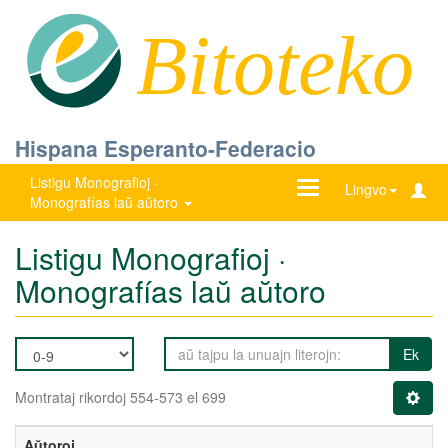
Bitoteko
Hispana Esperanto-Federacio
Listigu Monografioj ·
Ŝanĝu
Lingvo
Monografías laŭ aŭtoro
navigadon
Listigu Monografioj ·
Monografías laŭ aŭtoro
Ek
Montrataj rikordoj 554-573 el 699
Aŭtoroj