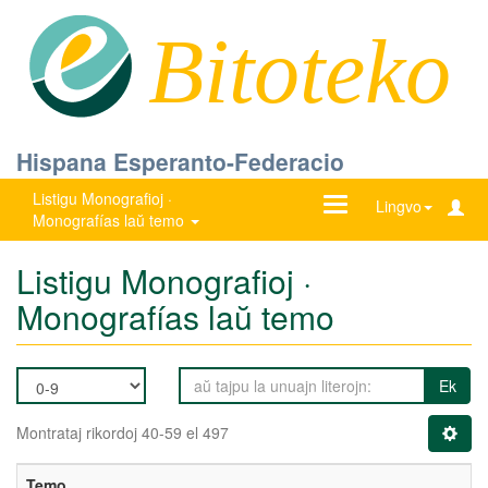
Bitoteko
Hispana Esperanto-Federacio
Listigu Monografioj ·
Ŝanĝu
Lingvo
Monografías laŭ temo
navigadon
Listigu Monografioj ·
Monografías laŭ temo
Ek
Montrataj rikordoj 40-59 el 497
Temo