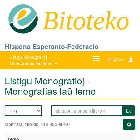
Bitoteko
Hispana Esperanto-Federacio
Listigu Monografioj ·
Ŝanĝu
Lingvo
Monografías laŭ temo
navigadon
Listigu Monografioj ·
Monografías laŭ temo
Ek
Montrataj rikordoj 416-435 el 497
Temo