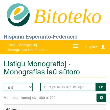
Bitoteko
Hispana Esperanto-Federacio
Listigu Monografioj ·
Ŝanĝu
Lingvo
Monografías laŭ aŭtoro
navigadon
Listigu Monografioj ·
Monografías laŭ aŭtoro
Ek
Montrataj rikordoj 461-480 el 700
Aŭtoroj