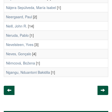
Nájera Sepúlveda, María Isabel
[1]
Neergaard, Paul
[2]
Neill, John R.
[14]
Neruda, Pablo
[1]
Nevelsteen, Yves
[3]
Neves, Gonçalo
[4]
Němcová, Božena
[1]
Ngangu, Nduantoni Bakidila
[1]