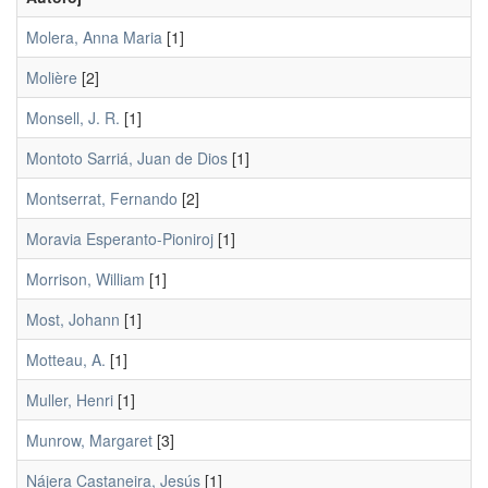
Molera, Anna Maria
[1]
Molière
[2]
Monsell, J. R.
[1]
Montoto Sarriá, Juan de Dios
[1]
Montserrat, Fernando
[2]
Moravia Esperanto-Pioniroj
[1]
Morrison, William
[1]
Most, Johann
[1]
Motteau, A.
[1]
Muller, Henri
[1]
Munrow, Margaret
[3]
Nájera Castaneira, Jesús
[1]