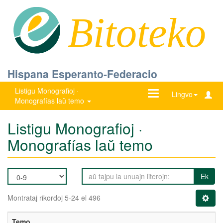
Bitoteko
Hispana Esperanto-Federacio
Listigu Monografioj ·
Ŝanĝu
Lingvo
Monografías laŭ temo
navigadon
Listigu Monografioj ·
Monografías laŭ temo
Ek
Montrataj rikordoj 5-24 el 496
Temo