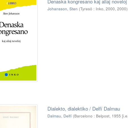
Denaska kongresano kaj aliaj noveloj
Johansson, Sten
(
Tyresö : Inko, 2000
,
2000
)
Dialekto, dialektiko / Delfí Dalmau
Dalmau, Delfí
(
Barcelono : Belpost, 1955 [i.e