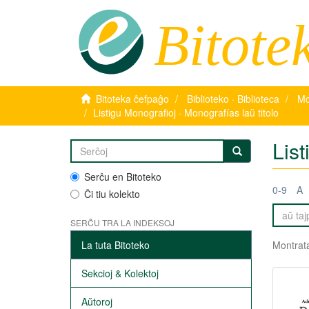
Bitote
Bitoteka ĉefpaĝo
Biblioteko · Biblioteca
Mo
Listigu Monografioj · Monografías laŭ titolo
List
Serĉu en Bitoteko
0-9
A
Ĉi tiu kolekto
SERĈU TRA LA INDEKSOJ
La tuta Bitoteko
Montrata
Sekcioj & Kolektoj
Aŭtoroj