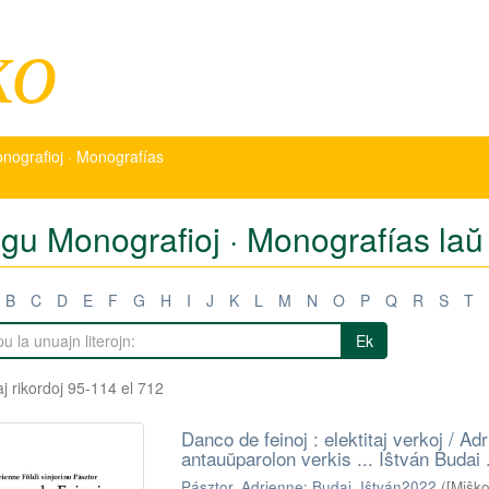
ko
nografioj · Monografías
igu Monografioj · Monografías laŭ 
B
C
D
E
F
G
H
I
J
K
L
M
N
O
P
Q
R
S
T
Ek
j rikordoj 95-114 el 712
Danco de feinoj : elektitaj verkoj / Adri
antauŭparolon verkis ... Iŝtván Budai .
Pásztor, Adrienne
;
Budai, Iŝtván2022
(
[Miŝk