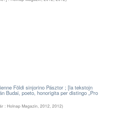
ienne Földi sinjorino Pásztor ; [la tekstojn
án Budai, poeto, honorigita per distingo „Pro
ár : Holnap Magazin, 2012
,
2012
)