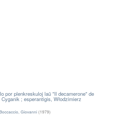
o por plenkreskuloj laŭ "Il decamerone" de
 Cyganik ; esperantigis, Włodzimierz
Boccaccio, Giovanni
(
1979
)