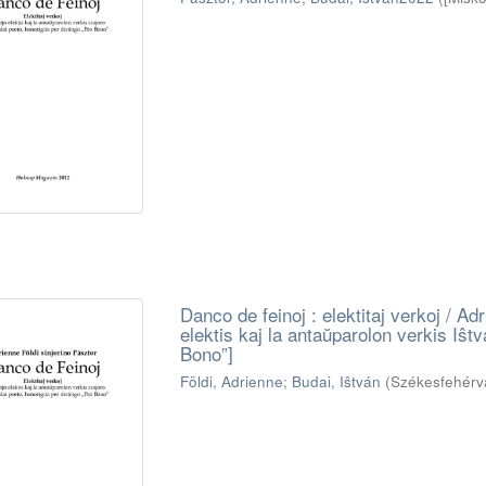
Danco de feinoj : elektitaj verkoj / Adr
elektis kaj la antaŭparolon verkis Iŝtv
Bono”]
Földi, Adrienne
;
Budai, Iŝtván
(
Székesfehérv