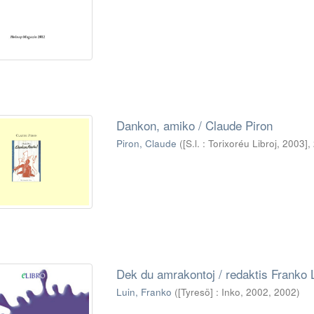
Dankon, amiko / Claude Piron
Piron, Claude
(
[S.l. : Torixoréu Libroj, 2003]
,
Dek du amrakontoj / redaktis Franko 
Luin, Franko
(
[Tyresö] : Inko, 2002
,
2002
)