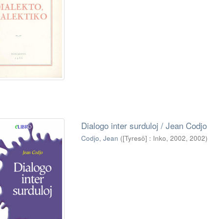
Dialogo inter surduloj / Jean Codjo
Codjo, Jean
(
[Tyresö] : Inko, 2002
,
2002
)