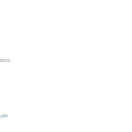
2003
)
Luin