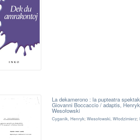
La dekamerono : la pupteatra spektakl
Giovanni Boccaccio / adaptis, Henryk
Wesołowski
Cyganik, Henryk
;
Wesołowski, Włodzimierz
;