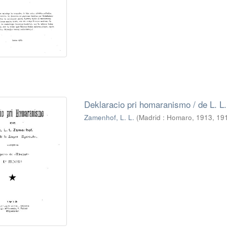
Deklaracio pri homaranismo / de L. L
Zamenhof, L. L.
(
Madrid : Homaro, 1913
,
19