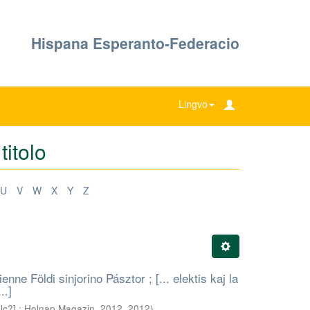
Hispana Esperanto-Federacio
Lingvo
titolo
U
V
W
X
Y
Z
enne Földi sinjorino Pásztor ; [... elektis kaj la
..]
olc?] : Holnap Magazin, 2012
,
2012
)