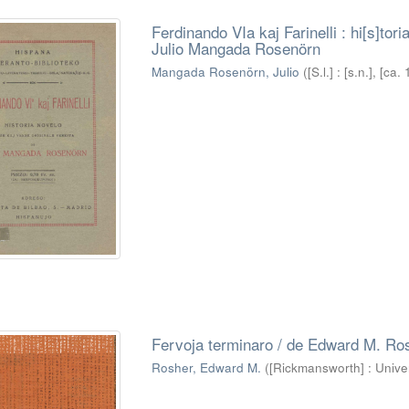
Ferdinando VIa kaj Farinelli : hi[s]tor
Julio Mangada Rosenörn
Mangada Rosenörn, Julio
(
[S.l.] : [s.n.], [c
Fervoja terminaro / de Edward M. Ro
Rosher, Edward M.
(
[Rickmansworth] : Univ