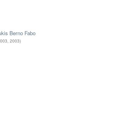
dukis Berno Fabo
2003
,
2003
)