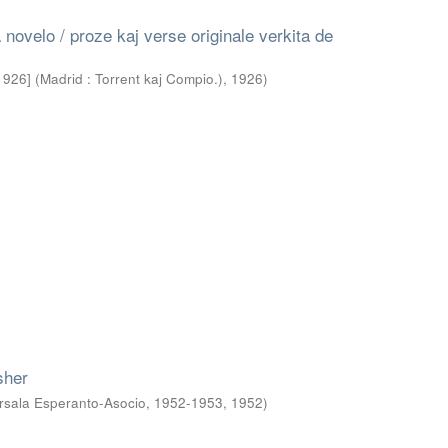
ia novelo / proze kaj verse originale verkita de
a. 1926] (Madrid : Torrent kaj Compio.)
,
1926
)
sher
ersala Esperanto-Asocio, 1952-1953
,
1952
)