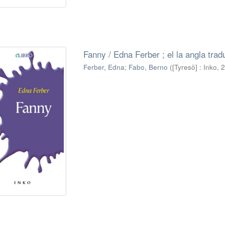
Fanny / Edna Ferber ; el la angla tra
Ferber, Edna
;
Fabo, Berno
(
[Tyresö] : Inko, 