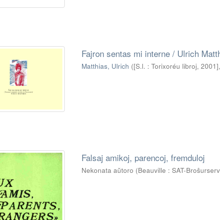
Fajron sentas mi interne / Ulrich Matt
Matthias, Ulrich
(
[S.l. : Torixoréu libroj, 2001]
Falsaj amikoj, parencoj, fremduloj
Nekonata aŭtoro
(
Beauville : SAT-Broŝurser