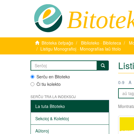
Bitote
Bitoteka ĉefpaĝo
Biblioteko · Biblioteca
Mo
Listigu Monografioj · Monografías laŭ titolo
List
Serĉu en Bitoteko
0-9
A
Ĉi tiu kolekto
SERĈU TRA LA INDEKSOJ
La tuta Bitoteko
Montrata
Sekcioj & Kolektoj
Aŭtoroj