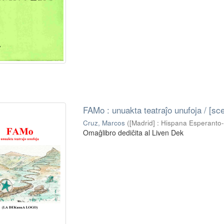
FAMo : unuakta teatraĵo unufoja / [s
Cruz, Marcos
(
[Madrid] : Hispana Esperanto
Omaĝlibro dediĉita al Liven Dek