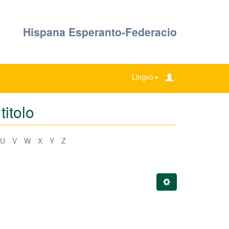
Hispana Esperanto-Federacio
Lingvo
titolo
U
V
W
X
Y
Z