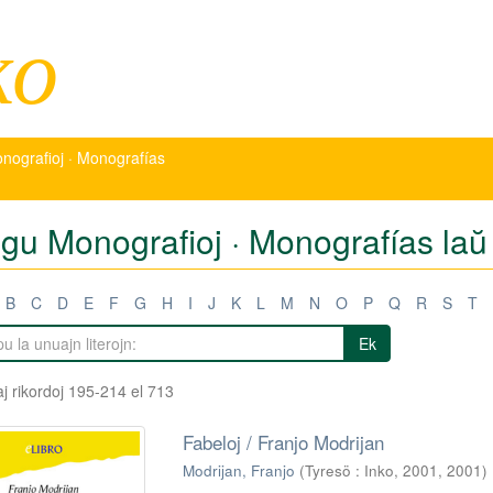
ko
nografioj · Monografías
igu Monografioj · Monografías laŭ 
B
C
D
E
F
G
H
I
J
K
L
M
N
O
P
Q
R
S
T
Ek
j rikordoj 195-214 el 713
Fabeloj / Franjo Modrijan
Modrijan, Franjo
(
Tyresö : Inko, 2001
,
2001
)