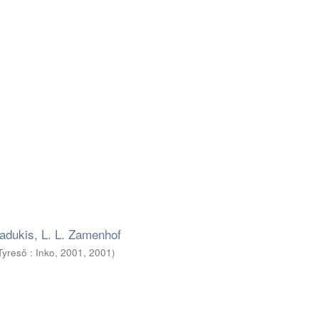
radukis, L. L. Zamenhof
Tyresö : Inko, 2001
,
2001
)