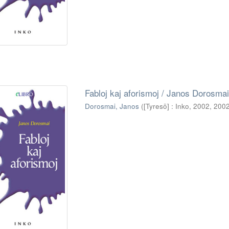
Fabloj kaj aforismoj / Janos Dorosmai
Dorosmai, Janos
(
[Tyresö] : Inko, 2002
,
200