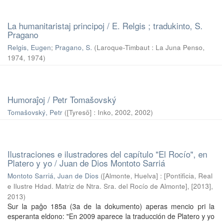
La humanitaristaj principoj / E. Relgis ; tradukinto, S.
Pragano
Relgis, Eugen
;
Pragano, S.
(
Laroque-Timbaut : La Juna Penso,
1974
,
1974
)
Humoraĵoj / Petr Tomašovský
Tomašovský, Petr
(
[Tyresö] : Inko, 2002
,
2002
)
Ilustraciones e ilustradores del capítulo "El Rocío", en
Platero y yo / Juan de Dios Montoto Sarriá
Montoto Sarriá, Juan de Dios
(
[Almonte, Huelva] : [Pontificia, Real
e Ilustre Hdad. Matriz de Ntra. Sra. del Rocío de Almonte], [2013]
,
2013
)
Sur la paĝo 185a (3a de la dokumento) aperas mencio pri la
esperanta eldono: "En 2009 aparece la traducción de Platero y yo