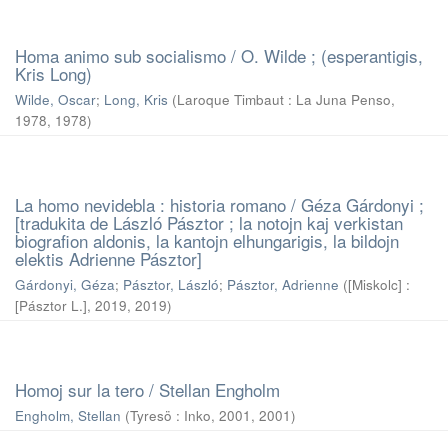
Homa animo sub socialismo / O. Wilde ; (esperantigis,
Kris Long)
Wilde, Oscar
;
Long, Kris
(
Laroque Timbaut : La Juna Penso,
1978
,
1978
)
La homo nevidebla : historia romano / Géza Gárdonyi ;
[tradukita de László Pásztor ; la notojn kaj verkistan
biografion aldonis, la kantojn elhungarigis, la bildojn
elektis Adrienne Pásztor]
Gárdonyi, Géza
;
Pásztor, László
;
Pásztor, Adrienne
(
[Miskolc] :
[Pásztor L.], 2019
,
2019
)
Homoj sur la tero / Stellan Engholm
Engholm, Stellan
(
Tyresö : Inko, 2001
,
2001
)