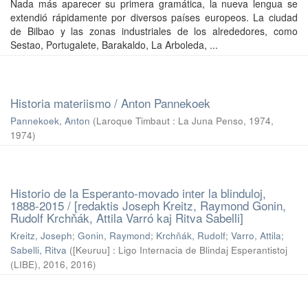
Nada más aparecer su primera gramática, la nueva lengua se
extendió rápidamente por diversos países europeos. La ciudad
de Bilbao y las zonas industriales de los alrededores, como
Sestao, Portugalete, Barakaldo, La Arboleda, ...
Historia materiismo / Anton Pannekoek
Pannekoek, Anton
(
Laroque Timbaut : La Juna Penso, 1974
,
1974
)
Historio de la Esperanto-movado inter la blinduloj,
1888-2015 / [redaktis Joseph Kreitz, Raymond Gonin,
Rudolf Krchňák, Attila Varró kaj Ritva Sabelli]
Kreitz, Joseph
;
Gonin, Raymond
;
Krchňák, Rudolf
;
Varro, Attila
;
Sabelli, Ritva
(
[Keuruu] : Ligo Internacia de Blindaj Esperantistoj
(LIBE), 2016
,
2016
)