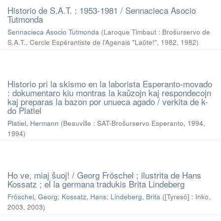
Historio de S.A.T. : 1953-1981 / Sennacieca Asocio
Tutmonda
Sennacieca Asocio Tutmonda
(
Laroque Timbaut : Broŝurservo de
S.A.T., Cercle Espérantiste de l’Agenais "Laŭte!", 1982
,
1982
)
Historio pri la skismo en la laborista Esperanto-movado
: dokumentaro kiu montras la kaǔzojn kaj respondecojn
kaj preparas la bazon por unueca agado / verkita de k-
do Platiel
Platiel, Hermann
(
Beauville : SAT-Broŝurservo Esperanto, 1994
,
1994
)
Ho ve, miaj ŝuoj! / Georg Fröschel ; ilustrita de Hans
Kossatz ; el la germana tradukis Brita Lindeberg
Fröschel, Georg
;
Kossatz, Hans
;
Lindeberg, Brita
(
[Tyresö] : Inko,
2003
,
2003
)