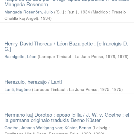
Mangada Rosenörn
Mangada Rosenörn, Julio
(
[S.l.] : [s.n.] , 1934 (Madrido : Presejo
Chulilla kaj Angel)
,
1934
)
Henry-David Thoreau / Léon Bazalgette ; [elfrancigis D.
C.]
Bazalgette, Léon
(
Laroque Timbaut : La Juna Penso, 1976
,
1976
)
Herezulo, herezaĵo / Lanti
Lanti, Eugène
(
Laroque Timbaut : La Juna Penso, 1975
,
1975
)
Hermano kaj Doroteo : eposo idilia / J. W. v. Goethe ; el
la germana originalo tradukis Benno Küster
Goethe, Johann Wolfgang von
;
Küster, Benno
(
Leipzig :
Ferdinand Hirt & Sohn, Esperanto-Fako, 1922
,
1922
)