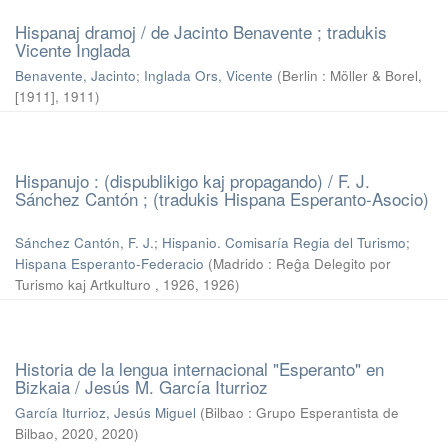
Hispanaj dramoj / de Jacinto Benavente ; tradukis
Vicente Inglada
Benavente, Jacinto
;
Inglada Ors, Vicente
(
Berlin : Möller & Borel,
[1911]
,
1911
)
Hispanujo : (dispublikigo kaj propagando) / F. J.
Sánchez Cantón ; (tradukis Hispana Esperanto-Asocio)
Sánchez Cantón, F. J.
;
Hispanio. Comisaría Regia del Turismo
;
Hispana Esperanto-Federacio
(
Madrido : Reĝa Delegito por
Turismo kaj Artkulturo , 1926
,
1926
)
Historia de la lengua internacional "Esperanto" en
Bizkaia / Jesús M. García Iturrioz
García Iturrioz, Jesús Miguel
(
Bilbao : Grupo Esperantista de
Bilbao, 2020
,
2020
)