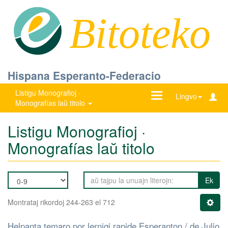
Bitoteko
Hispana Esperanto-Federacio
Listigu Monografioj ·
Ŝanĝu
Lingvo
Monografías laŭ titolo
navigadon
Listigu Monografioj ·
Monografías laŭ titolo
Ek
Montrataj rikordoj 244-263 el 712
Helpanta temaro por lernigi rapide Esperanton / de Julio