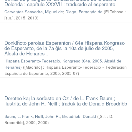
Dolorida : capítulo XXXVII : traducido al esperanto
Cervantes Saavedra, Miguel de
;
Diego, Fernando de
(
El Toboso :
[s.n.], 2015
,
2019
)
Donkiĥoto parolas Esperanton / 64a Hispana Kongreso
de Esperanto, de la 7a ĝis la 10a de julio de 2005,
Alcalá de Henares ;
Hispana Esperanto-Federacio. Kongreso (64a. 2005. Alcalá de
Henares)
(
[Madrido] : Hispana Esperanto-Federacio = Federación
Española de Esperanto, 2005
,
2005-07
)
Doroteo kaj la sorĉisto en Oz / de L. Frank Baum ;
ilustrita de John R. Neill ; tradukita de Donald Broadribb
Baum, L. Frank
;
Neill, John R.
;
Broadribb, Donald
(
[S.l. : D.
Broadribb], 2000
,
2000
)