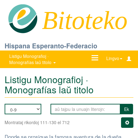
Bitoteko
Hispana Esperanto-Federacio
Listigu Monografioj ·
Ŝanĝu
Lingvo
Monografías laŭ titolo
navigadon
Listigu Monografioj ·
Monografías laŭ titolo
Ek
Montrataj rikordoj 111-130 el 712
Donde se prosigue la famosa aventura de la dueña