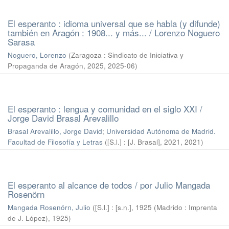
El esperanto : idioma universal que se habla (y difunde)
también en Aragón : 1908... y más... / Lorenzo Noguero
Sarasa
Noguero, Lorenzo
(
Zaragoza : Sindicato de Iniciativa y
Propaganda de Aragón, 2025
,
2025-06
)
El esperanto : lengua y comunidad en el siglo XXI /
Jorge David Brasal Arevalillo
Brasal Arevalillo, Jorge David
;
Universidad Autónoma de Madrid.
Facultad de Filosofía y Letras
(
[S.l.] : [J. Brasal], 2021
,
2021
)
El esperanto al alcance de todos / por Julio Mangada
Rosenörn
Mangada Rosenörn, Julio
(
[S.l.] : [s.n.], 1925 (Madrido : Imprenta
de J. López)
,
1925
)