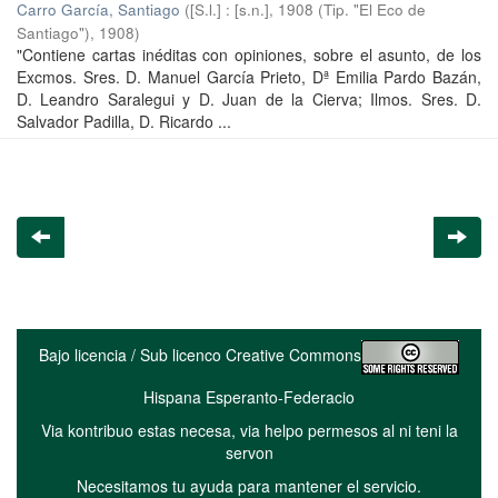
Carro García, Santiago
(
[S.l.] : [s.n.], 1908 (Tip. "El Eco de
Santiago")
,
1908
)
"Contiene cartas inéditas con opiniones, sobre el asunto, de los
Excmos. Sres. D. Manuel García Prieto, Dª Emilia Pardo Bazán,
D. Leandro Saralegui y D. Juan de la Cierva; Ilmos. Sres. D.
Salvador Padilla, D. Ricardo ...
Bajo licencia / Sub licenco Creative Commons
Hispana Esperanto-Federacio
Via kontribuo estas necesa, via helpo permesos al ni teni la
servon
Necesitamos tu ayuda para mantener el servicio.