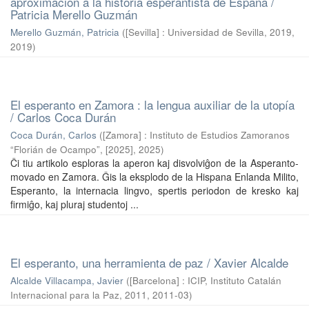
aproximación a la historia esperantista de España /
Patricia Merello Guzmán
Merello Guzmán, Patricia
(
[Sevilla] : Universidad de Sevilla, 2019
,
2019
)
El esperanto en Zamora : la lengua auxiliar de la utopía
/ Carlos Coca Durán
Coca Durán, Carlos
(
[Zamora] : Instituto de Estudios Zamoranos
“Florián de Ocampo”, [2025]
,
2025
)
Ĉi tiu artikolo esploras la aperon kaj disvolviĝon de la Asperanto-
movado en Zamora. Ĝis la eksplodo de la Hispana Enlanda Milito,
Esperanto, la internacia lingvo, spertis periodon de kresko kaj
firmiĝo, kaj pluraj studentoj ...
El esperanto, una herramienta de paz / Xavier Alcalde
Alcalde Villacampa, Javier
(
[Barcelona] : ICIP, Instituto Catalán
Internacional para la Paz, 2011
,
2011-03
)