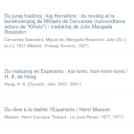
Du junaj fraŭlinoj ; kaj Korneliino : du noveloj el la
bonekzemplaj de Miĥaelo de Cervantes (tutmondfama
aŭtoro de "Kiĥoto") / tradukitaj de Julio Mangada
Rosenörn
Cervantes Saavedra, Miguel de
;
Mangada Rosenörn, Julio
(
[S.l.] :
[s.n.], 1927 (Madrid : Presejo Torrent)
,
1927
)
Du malsanoj en Esperanto : kia-ismo, tiom-kiom-ismo /
H. A. de Hoog
Hoog, H. A.
(
[Tyresö] : Inko, 2001
,
2001
)
Du rêve à la réalité: l'Espéranto / Henri Masson
Masson, Henri
(
Laroque Timbaut : La Juna Penso, 1977
,
1977
)