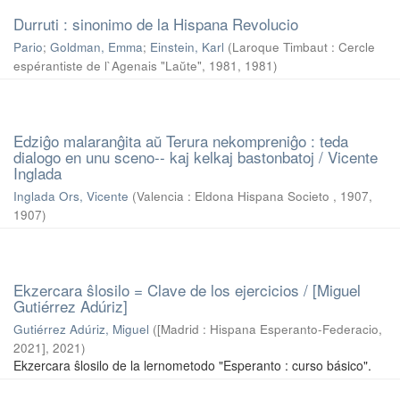
Durruti : sinonimo de la Hispana Revolucio
Pario
;
Goldman, Emma
;
Einstein, Karl
(
Laroque Timbaut : Cercle
espérantiste de l`Agenais "Laŭte", 1981
,
1981
)
Edziĝo malaranĝita aŭ Terura nekompreniĝo : teda
dialogo en unu sceno-- kaj kelkaj bastonbatoj / Vicente
Inglada
Inglada Ors, Vicente
(
Valencia : Eldona Hispana Societo , 1907
,
1907
)
Ekzercara ŝlosilo = Clave de los ejercicios / [Miguel
Gutiérrez Adúriz]
Gutiérrez Adúriz, Miguel
(
[Madrid : Hispana Esperanto-Federacio,
2021]
,
2021
)
Ekzercara ŝlosilo de la lernometodo "Esperanto : curso básico".