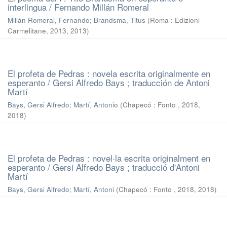
interlingua / Fernando Millán Romeral
Millán Romeral, Fernando
;
Brandsma, Titus
(
Roma : Edizioni
Carmelitane, 2013
,
2013
)
El profeta de Pedras : novela escrita originalmente en
esperanto / Gersi Alfredo Bays ; traducción de Antoni
Martí
Bays, Gersi Alfredo
;
Martí, Antonio
(
Chapecó : Fonto , 2018
,
2018
)
El profeta de Pedras : novel·la escrita originalment en
esperanto / Gersi Alfredo Bays ; traducció d'Antoni
Martí
Bays, Gersi Alfredo
;
Martí, Antoni
(
Chapecó : Fonto , 2018
,
2018
)