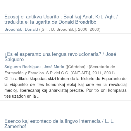
Eposoj el antikva Ugarito : Baal kaj Anat, Krt, Aqht /
tradukita el la ugarita de Donald Broadribb
Broadribb, Donald
(
[S.l. : D. Broadribb], 2000
,
2000
)
¿Es el esperanto una lengua revolucionaria? / José
Salguero
Salguero Rodríguez, José María
(
[Córdoba] : [Secretaría de
Formación y Estudios. S.P. del C.C. (CNT-AIT)], 2011
,
2001
)
Ci tiu artikolo klopodas skizi trairon de la historio de Esperanto de
la vidpunkto de ties komunikaj ebloj kaj ĉefe en la revoluciaj
medioj, liberecanaj kaj anarkiistaj precize. Por tio oni komparas
ties uzadon en la ...
Esenco kaj estonteco de la lingvo internacia / L. L.
Zamenhof