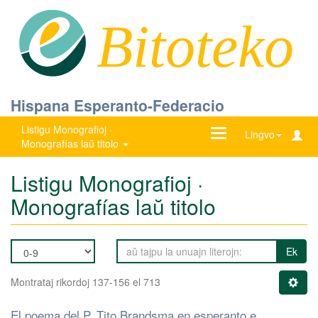
Bitoteko
Hispana Esperanto-Federacio
Listigu Monografioj ·
Ŝanĝu
Lingvo
Monografías laŭ titolo
navigadon
Listigu Monografioj ·
Monografías laŭ titolo
Ek
Montrataj rikordoj 137-156 el 713
El poema del P. Tito Brandsma en esperanto e