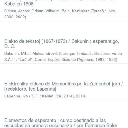
Kabe en 1906
Grimm, Jacob
;
Grimm, Wilhelm
;
Bein, Kazimierz
(
Tyresö : Inko,
2002
,
2002
)
Elekto de tekstoj (1867-1873) / Bakunin ; esperantigo,
D. C.
Bakunin, Mihail Aleksandrovič
(
Laroque Timbaut : Broŝurservo de
S.A.T. : "Laŭte!", Cercle Espérantiste de l’Agenais, 1983
,
1983
)
Elektronika eldono de Memorlibro pri la Zamenhof-jaro /
[redaktoro, Ivo Lapenna]
Lapenna, Ivo
(
[S.l.] : Kehlet, [ca. 2014]
,
2014
)
Elementos de esperanto : curso destinado a las
escuelas de primera enseñanza / por Fernando Soler