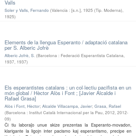
Valls
Soler y Valls, Fernando
(
Valencia : [s.n.], 1925 (Tip. Moderna)
,
1925
)
Elements de la llengua Esperanto / adaptació catalana
per S. Alberic Jofrè
Alberic Jofrè, S.
(
Barcelona : Federació Esperantista Catalana,
1937
,
1937
)
Els esperantistes catalans : un col·lectiu pacifista en un
món global / Hèctor Alòs i Font ; [Javier Alcalde i
Rafael Grasa]
Alòs i Font, Hèctor
;
Alcalde Villacampa, Javier
;
Grasa, Rafael
(
Barcelona : Institut Català Internacional per la Pau, 2012
,
2012-
09
)
Ĉi tiu laboraĵo unue skize prezentas la Esperanto-movadon,
klarigante la ligojn inter pacismo kaj esperantismo, precipe en