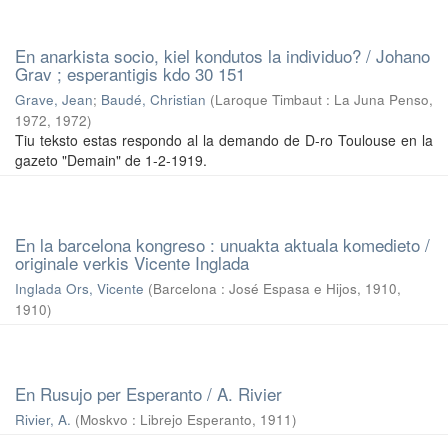
En anarkista socio, kiel kondutos la individuo? / Johano
Grav ; esperantigis kdo 30 151
Grave, Jean
;
(
Laroque Timbaut : La Juna Penso,
1972
,
1972
)
Tiu teksto estas respondo al la demando de D-ro Toulouse en la
gazeto "Demain" de 1-2-1919.
En la barcelona kongreso : unuakta aktuala komedieto /
originale verkis Vicente Inglada
Inglada Ors, Vicente
(
Barcelona : José Espasa e Hijos, 1910
,
1910
)
En Rusujo per Esperanto / A. Rivier
Rivier, A.
(
Moskvo : Librejo Esperanto
,
1911
)