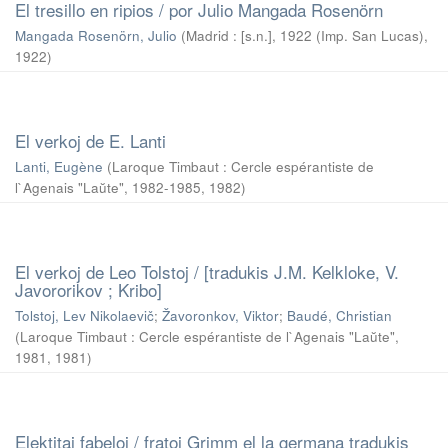
El tresillo en ripios / por Julio Mangada Rosenörn
Mangada Rosenörn, Julio
(
Madrid : [s.n.], 1922 (Imp. San Lucas)
,
1922
)
El verkoj de E. Lanti
Lanti, Eugène
(
Laroque Timbaut : Cercle espérantiste de
l`Agenais "Laŭte", 1982-1985
,
1982
)
El verkoj de Leo Tolstoj / [tradukis J.M. Kelkloke, V.
Javororikov ; Kribo]
Tolstoj, Lev Nikolaevič
;
Žavoronkov, Viktor
;
Baudé, Christian
(
Laroque Timbaut : Cercle espérantiste de l`Agenais "Laŭte",
1981
,
1981
)
Elektitaj fabeloj / fratoj Grimm el la germana tradukis