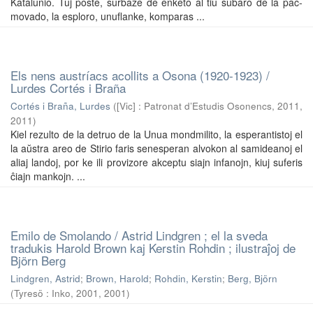
Katalunio. Tuj poste, surbaze de enketo al tiu subaro de la pac-
movado, la esploro, unuflanke, komparas ...
Els nens austríacs acollits a Osona (1920-1923) /
Lurdes Cortés i Braña
Cortés i Braña, Lurdes
(
[Vic] : Patronat d’Estudis Osonencs, 2011
,
2011
)
Kiel rezulto de la detruo de la Unua mondmilito, la esperantistoj el
la aŭstra areo de Stirio faris senesperan alvokon al samideanoj el
aliaj landoj, por ke ili provizore akceptu siajn infanojn, kiuj suferis
ĉiajn mankojn. ...
Emilo de Smolando / Astrid Lindgren ; el la sveda
tradukis Harold Brown kaj Kerstin Rohdin ; ilustraĵoj de
Björn Berg
Lindgren, Astrid
;
Brown, Harold
;
Rohdin, Kerstin
;
Berg, Björn
(
Tyresö : Inko, 2001
,
2001
)