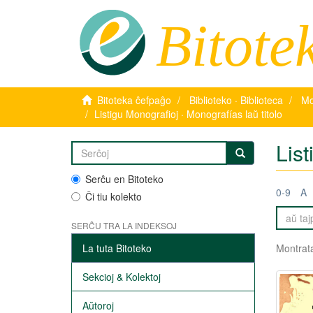
Bitote
Bitoteka ĉefpaĝo
Biblioteko · Biblioteca
Mo
Listigu Monografioj · Monografías laŭ titolo
List
Serĉu en Bitoteko
0-9
A
Ĉi tiu kolekto
SERĈU TRA LA INDEKSOJ
La tuta Bitoteko
Montrata
Sekcioj & Kolektoj
Aŭtoroj