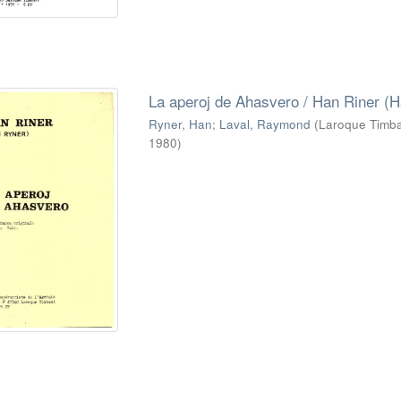
La aperoj de Ahasvero / Han Riner (Han
Ryner, Han
;
Laval, Raymond
(
Laroque Timbau
1980
)