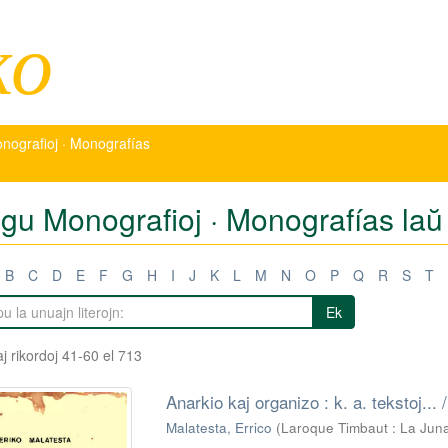
ko
nografioj · Monografías
igu Monografioj · Monografías laŭ 
B
C
D
E
F
G
H
I
J
K
L
M
N
O
P
Q
R
S
T
Ek
j rikordoj 41-60 el 713
Anarkio kaj organizo : k. a. tekstoj...
Malatesta, Errico
(
Laroque Timbaut : La Jun