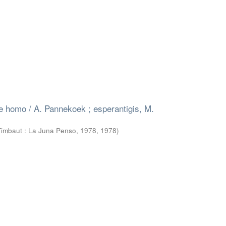
e homo / A. Pannekoek ; esperantigis, M.
imbaut : La Juna Penso, 1978
,
1978
)