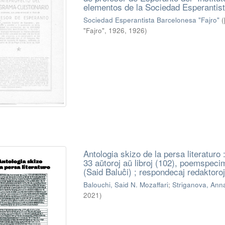
elementos de la Sociedad Esperantist
Sociedad Esperantista Barcelonesa "Fajro"
(
"Fajro", 1926
,
1926
)
Antologia skizo de la persa literaturo 
33 aŭtoroj aŭ libroj (102), poemspeci
(Said Baluĉi) ; respondecaj redaktoro
Balouchi, Said N. Mozaffari
;
Striganova, Ann
2021
)