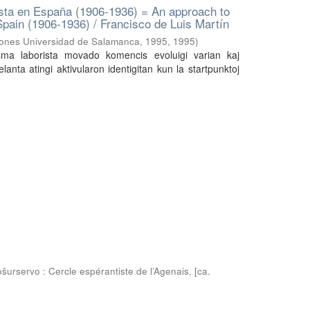
ista en España (1906-1936) = An approach to
Spain (1906-1936) / Francisco de Luis Martín
iones Universidad de Salamanca, 1995
,
1995
)
sma laborista movado komencis evoluigi varian kaj
ta atingi aktivularon identigitan kun la startpunktoj
urservo : Cercle espérantiste de l’Agenais, [ca.