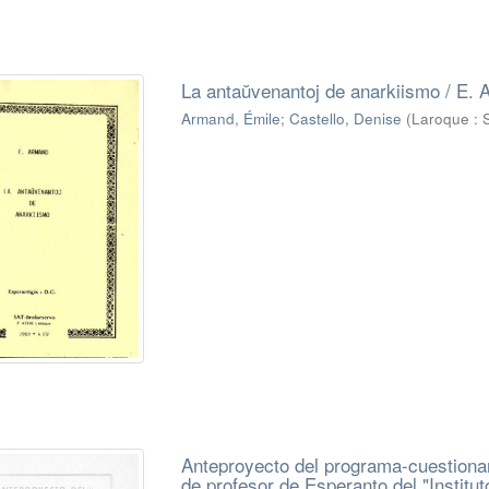
La antaŭvenantoj de anarkiismo / E. 
Armand, Émile
;
Castello, Denise
(
Laroque : 
Anteproyecto del programa-cuestionar
de profesor de Esperanto del "Institut