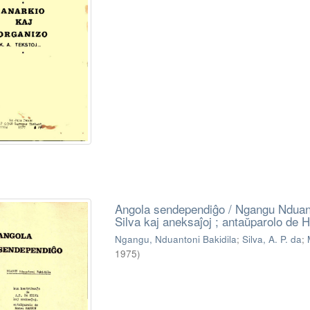
Angola sendependiĝo / Ngangu Nduanto
Silva kaj aneksaĵoj ; antaŭparolo de
Ngangu, Nduantoni Bakidila
;
Silva, A. P. da
;
1975
)