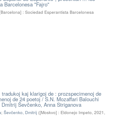
a Barcelonesa "Fajro"
[Barcelona] : Sociedad Esperantista Barcelonesa
: tradukoj kaj klarigoj de : prozspecimenoj de
menoj de 24 poetoj / S.N. Mozaffari Balouchi
j Dmitrij Ŝevĉenko, Anna Striganova
a
;
Ŝevĉenko, Dmitrij
(
[Moskvo] : Eldonejo Impeto, 2021
,