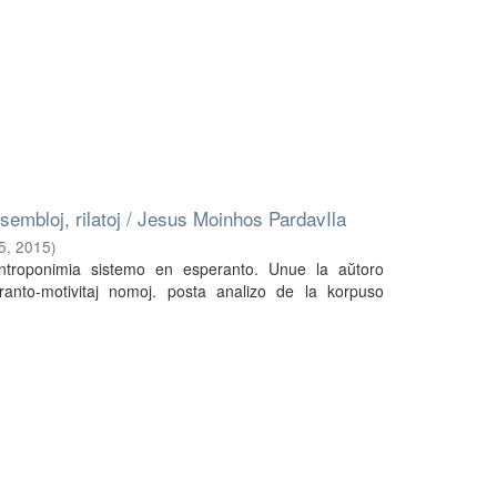
embloj, rilatoj / Jesus Moinhos PardavIla
5
,
2015
)
 antroponimia sistemo en esperanto. Unue la aŭtoro
ranto-motivitaj nomoj. posta analizo de la korpuso