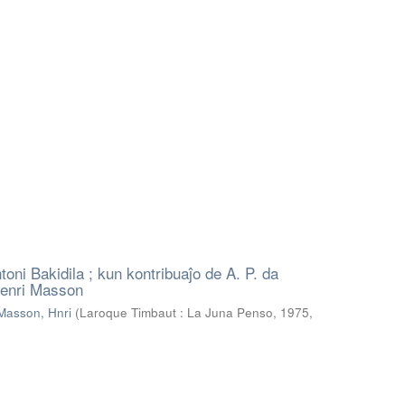
ni Bakidila ; kun kontribuaĵo de A. P. da
 Henri Masson
Masson, Hnri
(
Laroque Timbaut : La Juna Penso, 1975
,