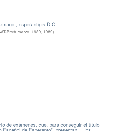
Armand ; esperantigis D.C.
SAT-Broŝurservo, 1989
,
1989
)
io de exámenes, que, para conseguir el título
o Español de Esperanto", presentan ... los