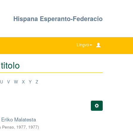
Hispana Esperanto-Federacio
Lingvo
titolo
U
V
W
X
Y
Z
 / Eriko Malatesta
a Penso, 1977
,
1977
)