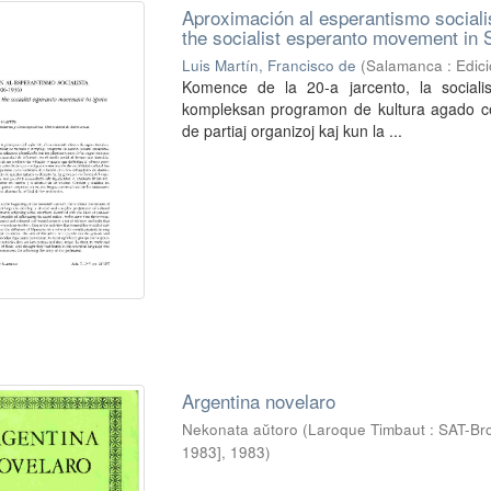
Aproximación al esperantismo social
the socialist esperanto movement in 
Luis Martín, Francisco de
(
Salamanca : Edic
Komence de la 20-a jarcento, la sociali
kompleksan programon de kultura agado celan
de partiaj organizoj kaj kun la ...
Argentina novelaro
Nekonata aŭtoro
(
Laroque Timbaut : SAT-Broŝ
1983]
,
1983
)