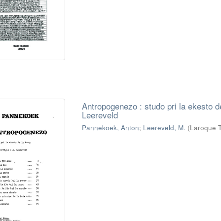
Antropogenezo : studo pri la ekesto d
Leereveld
Pannekoek, Anton
;
Leereveld, M.
(
Laroque T