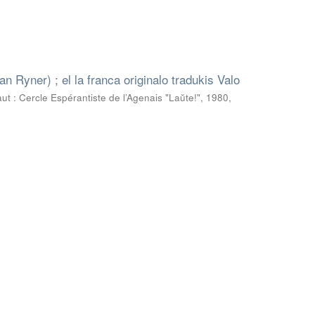
 Ryner) ; el la franca originalo tradukis Valo
t : Cercle Espérantiste de l’Agenais "Laŭte!", 1980
,