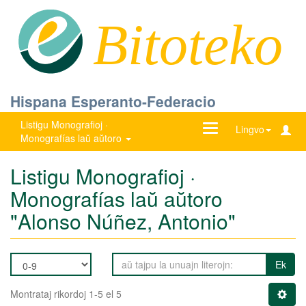
Bitoteko
Hispana Esperanto-Federacio
Listigu Monografioj ·
Ŝanĝu
Lingvo
Monografías laŭ aŭtoro
navigadon
Listigu Monografioj ·
Monografías laŭ aŭtoro
"Alonso Núñez, Antonio"
Ek
Montrataj rikordoj 1-5 el 5