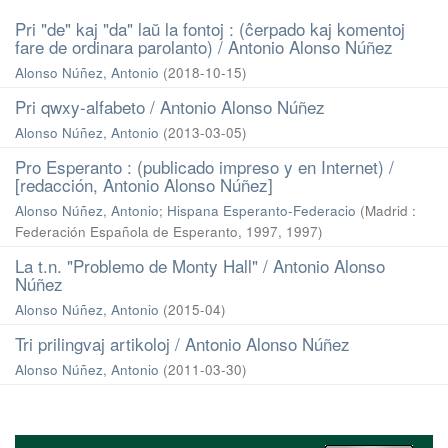
Pri "de" kaj "da" laŭ la fontoj : (ĉerpado kaj komentoj
fare de ordinara parolanto) / Antonio Alonso Núñez
Alonso Núñez, Antonio
(
2018-10-15
)
Pri qwxy-alfabeto / Antonio Alonso Núñez
Alonso Núñez, Antonio
(
2013-03-05
)
Pro Esperanto : (publicado impreso y en Internet) /
[redacción, Antonio Alonso Núñez]
Alonso Núñez, Antonio
;
Hispana Esperanto-Federacio
(
Madrid :
Federación Española de Esperanto, 1997
,
1997
)
La t.n. "Problemo de Monty Hall" / Antonio Alonso
Núñez
Alonso Núñez, Antonio
(
2015-04
)
Tri prilingvaj artikoloj / Antonio Alonso Núñez
Alonso Núñez, Antonio
(
2011-03-30
)