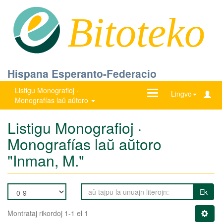
Bitoteko
Hispana Esperanto-Federacio
Listigu Monografioj ·
Ŝanĝu
Lingvo
Monografías laŭ aŭtoro
navigadon
Listigu Monografioj ·
Monografías laŭ aŭtoro
"Inman, M."
Ek
Montrataj rikordoj 1-1 el 1