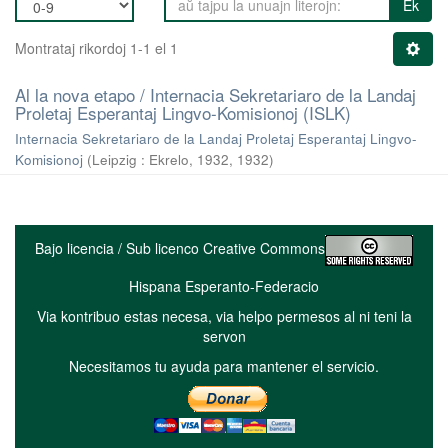
Ek
Montrataj rikordoj 1-1 el 1
Al la nova etapo / Internacia Sekretariaro de la Landaj
Proletaj Esperantaj Lingvo-Komisionoj (ISLK)
Internacia Sekretariaro de la Landaj Proletaj Esperantaj Lingvo-
Komisionoj
(
Leipzig : Ekrelo, 1932
,
1932
)
Bajo licencia / Sub licenco Creative Commons
Hispana Esperanto-Federacio
Via kontribuo estas necesa, via helpo permesos al ni teni la
servon
Necesitamos tu ayuda para mantener el servicio.