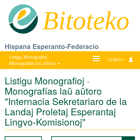
Bitoteko
Hispana Esperanto-Federacio
Listigu Monografioj ·
Ŝanĝu
Lingvo
Monografías laŭ aŭtoro
navigadon
Listigu Monografioj ·
Monografías laŭ aŭtoro
"Internacia Sekretariaro de la
Landaj Proletaj Esperantaj
Lingvo-Komisionoj"