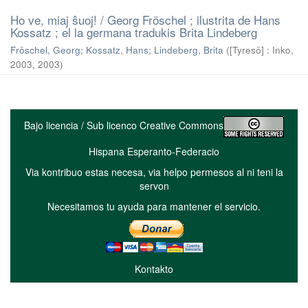
Ho ve, miaj ŝuoj! / Georg Fröschel ; ilustrita de Hans
Kossatz ; el la germana tradukis Brita Lindeberg
Fröschel, Georg
;
Kossatz, Hans
;
Lindeberg, Brita
(
[Tyresö] : Inko,
2003
,
2003
)
Bajo licencia / Sub licenco Creative Commons
Hispana Esperanto-Federacio
Via kontribuo estas necesa, via helpo permesos al ni teni la
servon
Necesitamos tu ayuda para mantener el servicio.
Kontakto