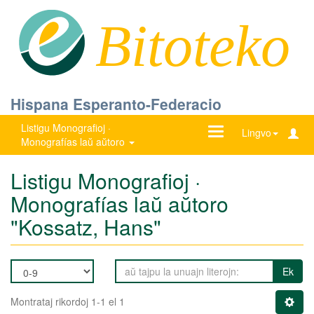
Bitoteko
Hispana Esperanto-Federacio
Listigu Monografioj ·
Ŝanĝu
Lingvo
Monografías laŭ aŭtoro
navigadon
Listigu Monografioj ·
Monografías laŭ aŭtoro
"Kossatz, Hans"
Ek
Montrataj rikordoj 1-1 el 1