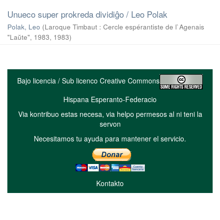
Unueco super prokreda dividiĝo / Leo Polak
Polak, Leo
(
Laroque Timbaut : Cercle espérantiste de l`Agenais
"Laŭte", 1983
,
1983
)
Bajo licencia / Sub licenco Creative Commons
Hispana Esperanto-Federacio
Via kontribuo estas necesa, via helpo permesos al ni teni la
servon
Necesitamos tu ayuda para mantener el servicio.
Kontakto