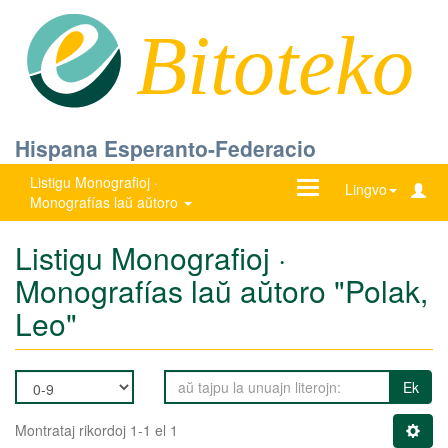
Bitoteko
Hispana Esperanto-Federacio
Listigu Monografioj ·
Ŝanĝu
Lingvo
Monografías laŭ aŭtoro
navigadon
Listigu Monografioj ·
Monografías laŭ aŭtoro "Polak,
Leo"
Ek
Montrataj rikordoj 1-1 el 1