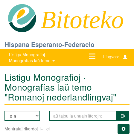
Bitoteko
Hispana Esperanto-Federacio
Listigu Monografioj ·
Ŝanĝu
Lingvo
Monografías laŭ temo
navigadon
Listigu Monografioj ·
Monografías laŭ temo
"Romanoj nederlandlingvaj"
Ek
Montrataj rikordoj 1-1 el 1