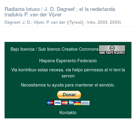
Radianta lotuso / J. D. Degreef ; el la nederlanda
tradukis P. van der Vijver
Degreef, J. D.
;
Vijver, P. van der
(
[Tyresö] : Inko, 2003
,
2003
)
Bajo licencia / Sub licenco Creative Commons
Hispana Esperanto-Federacio
Via kontribuo estas necesa, via helpo permesos al ni teni la
servon
Necesitamos tu ayuda para mantener el servicio.
Kontakto